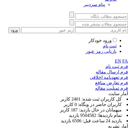
پیام سردبیر
ورود خودکار
ثبت نام
بازیابی رمز عبور
EN
FA
فرم ثبت نام
فرم ارسال مقاله
فرم تعهدنامه اخلاقی
فرم تعارض منافع
فرم تمپلیت مقاله
آمار سایت
كل کاربران ثبت شده: 2401 کاربر
کاربران حاضر در وبگاه: 0 کاربر
ميهمانان در حال بازديد: 187 کاربر
تمام بازديد‌ها: 9504582 بازدید
بازديد 24 ساعت قبل: 6506 بازدید
آمار نشریه