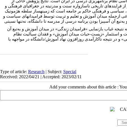
اسی نظام برنامه­ریزی درسی در ایران است. نتایج پژوهش حاکی از
ثر از فرایندهای تاریخی ناسازواره سنت و مدرنیته در جغرافیای فرهنگی و
ادی، سیاسی و فرهنگی حاکم بر جامعه است که زمینه­ساز سلطه هژمونیک
عی ازجمله میدان آموزش و تعلیم و تربیت توسط فرامیدان­های سیاست و
بع آن آسیب­زا بودن برنامه درسی از مدرسه تا دانشگاه، نه‌تنها نسبتی
»  نتیجه غیاب بازنمایی «فرامیدان زندگی» در میدان آموزش و به‌تبع آن
ت و استثمار «زیست-حیات میدان آموزش» و فقدان سیالیت نظام
در نتیجه ناکارآمدی روزافزون نهاد آموزش/دانشگاه در مواجهه با
Type of article:
Research
| Subject:
Special
Received: 2022/04/21 | Accepted: 2023/02/11
Add your comments about this article : Yo