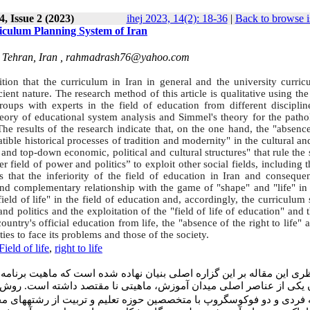
, Issue 2 (2023)
ihej 2023, 14(2): 18-36
|
Back to browse i
rriculum Planning System of Iran
, Tehran, Iran ,
rahmadrash76@yahoo.com
ition that the curriculum in Iran in general and the university curric
cient nature. The research method of this article is qualitative using th
oups with experts in the field of education from different disciplin
heory of educational system analysis and Simmel's theory for the patho
e results of the research indicate that, on the one hand, the "absence
atible historical processes of tradition and modernity" in the cultural an
 and top-down economic, political and cultural structures" that rule the 
field of power and politics” to exploit other social fields, including t
 that the inferiority of the field of education in Iran and consequen
and complementary relationship with the game of "shape" and "life" in 
 field of life" in the field of education and, accordingly, the curriculum
d politics and the exploitation of the "field of life of education" and 
untry's official education from life, the "absence of the right to life" 
ities
to face its problems and those of the society
.
ield of life
,
right to life
ظری این مقاله بر این گزاره اصلی بنیان نهاده شده است که ماهیت برنا
ان یکی از عناصر اصلی میدان آموزش، ماهیتی نا مقتصد داشته است
روش پژ
 فردی و دو فوکوس­گروپ با متخصصین حوزه تعلیم و تربیت از رشته­های