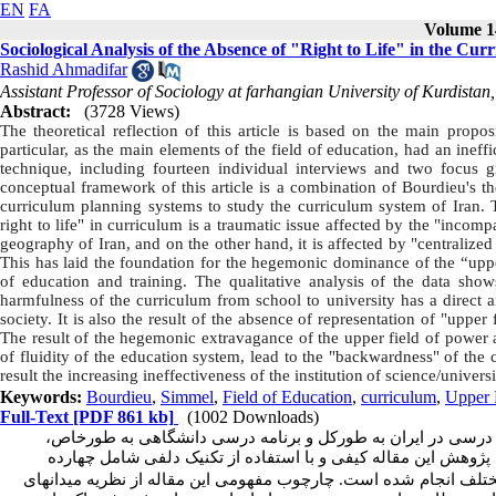
EN
FA
Volume 14
Sociological Analysis of the Absence of "Right to Life" in the Cu
Rashid Ahmadifar
Assistant Professor of Sociology at farhangian University of Kurdistan
Abstract:
(3728 Views)
The theoretical reflection of this article is based on the main propos
particular, as the main elements of the field of education, had an ineffi
technique, including fourteen individual interviews and two focus gr
conceptual framework of this article is a combination of Bourdieu's t
curriculum planning systems to study the curriculum system of Iran. Th
right to life" in curriculum is a traumatic issue affected by the "incomp
geography of Iran, and on the other hand, it is affected by "centralized
This has laid the foundation for the hegemonic dominance of the “upper 
of education and training. The qualitative analysis of the data shows
harmfulness of the curriculum from school to university has a direct 
society. It is also the result of the absence of representation of "upper
The result of the hegemonic extravagance of the upper field of power an
of fluidity of the education system, lead to the "backwardness" of the co
result the increasing ineffectiveness of the institution
of science
/univers
Keywords:
Bourdieu
,
Simmel
,
Field of Education
,
curriculum
,
Upper F
Full-Text
[PDF 861 kb]
(1002 Downloads)
مه درسی در ایران به طورکل و برنامه درسی دانشگاهی به طورخاص
وهش این مقاله کیفی و با استفاده از تکنیک دلفی
شامل چهارده
 مختلف انجام شده است
چارچوب مفهومی این مقاله از نظریه میدان­های