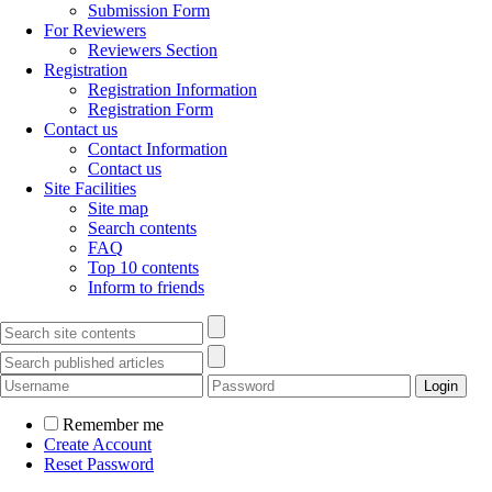
Submission Form
For Reviewers
Reviewers Section
Registration
Registration Information
Registration Form
Contact us
Contact Information
Contact us
Site Facilities
Site map
Search contents
FAQ
Top 10 contents
Inform to friends
Remember me
Create Account
Reset Password