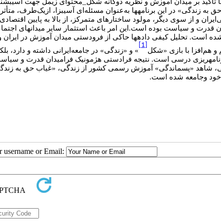
با تاکید بر میدان آموزش و نظریه دوگانه شکل_محتوای زیمل جهت آسیب­شن
در این برنامه­ها به‌عنوان مسئله‌ای آسیب­زا، ازیک‌طرف، متأ
»
ق به زندگی
‌ایران و از سوی دیگر، مولود ساختارهای متمرکز، از بالا به پایین اقتص
ن قدرت و سیاست بوده است.این امر باعث استثمار سایر میدان­های اجتما
ه است. تحلیل کیفی داده­ها حاکی از فرودستی میدان آموزش در ایران و به‌ت
[1]
و هم‌افزا با بازی «شکل
و «زندگی» در جامعه‌ایرانی داشته و دارد، بلکه
نامه­ریزی درسی است. نتیجه فرادستی هژمونیک فرامیدان قدرت و سیاس
 شاهد «پسماندگی» آموزش رسمی کشور از زندگی، «غیاب حق به زندگی» و 
 خود وجامعه شده است
ur username or Email: