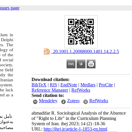
ssues page
ulum in
e Delphi
es. The
logy of
‎ 20.1001.1.20088000.1401.14.2.2.5
 of the
d social
society.
he field
tly the
Download citation:
Iranian
BibTeX
|
RIS
|
EndNote
|
Medlars
|
ProCite
|
 system.
Reference Manager
|
RefWorks
the lack
and as a
Send citation to:
Mendeley
Zotero
RefWorks
ahmadifar R. Sociological Analysis of the Absence
تأمل ن،
of "Right to Life" in the Curriculum Planning
به‌عنو.
System of Iran. ihej 2023; 14 (2) :18-36
مصاحبه.
URL:
http://ihej.ir/article-1-1853-en.html