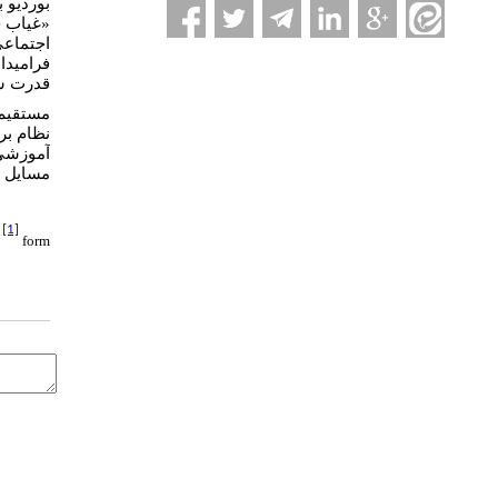
بوردیو 
غیاب ح
«
اجتماعی
فرامیدا
قدرت شد
مستقیم 
نظام بر
آموزشی،
مسایل.
[1]
form