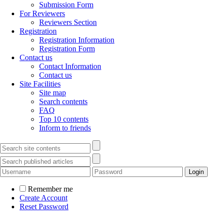
Submission Form
For Reviewers
Reviewers Section
Registration
Registration Information
Registration Form
Contact us
Contact Information
Contact us
Site Facilities
Site map
Search contents
FAQ
Top 10 contents
Inform to friends
Remember me
Create Account
Reset Password