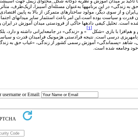
با تاکید بر میدان آموزش و نظریه دوگانه شکل_محتوای زیمل جهت آسیب­شن
در این برنامه­ها به‌عنوان مسئله‌ای آسیب­زا، ازیک‌طرف، متأ
»
ق به زندگی
‌ایران و از سوی دیگر، مولود ساختارهای متمرکز، از بالا به پایین اقتص
ن قدرت و سیاست بوده است.این امر باعث استثمار سایر میدان­های اجتما
ه است. تحلیل کیفی داده­ها حاکی از فرودستی میدان آموزش در ایران و به‌ت
[1]
و هم‌افزا با بازی «شکل
و «زندگی» در جامعه‌ایرانی داشته و دارد، بلکه
نامه­ریزی درسی است. نتیجه فرادستی هژمونیک فرامیدان قدرت و سیاس
 شاهد «پسماندگی» آموزش رسمی کشور از زندگی، «غیاب حق به زندگی» و 
 خود وجامعه شده است
ur username or Email: