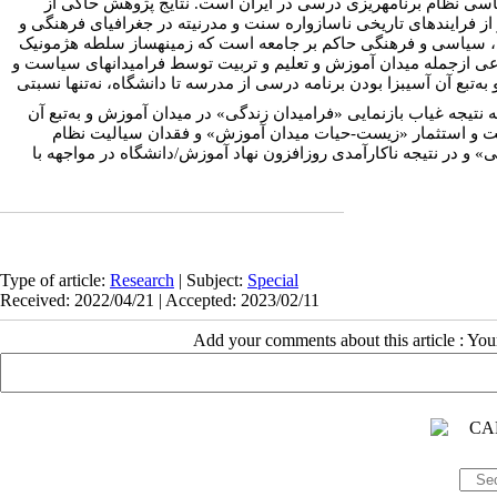
اسی نظام برنامه­ریزی درسی در ایران است. نتایج پژوهش حاکی از
ثر از فرایندهای تاریخی ناسازواره سنت و مدرنیته در جغرافیای فرهنگی و
ادی، سیاسی و فرهنگی حاکم بر جامعه است که زمینه­ساز سلطه هژمونیک
عی ازجمله میدان آموزش و تعلیم و تربیت توسط فرامیدان­های سیاست و
بع آن آسیب­زا بودن برنامه درسی از مدرسه تا دانشگاه، نه‌تنها نسبتی
»  نتیجه غیاب بازنمایی «فرامیدان زندگی» در میدان آموزش و به‌تبع آن
ت و استثمار «زیست-حیات میدان آموزش» و فقدان سیالیت نظام
در نتیجه ناکارآمدی روزافزون نهاد آموزش/دانشگاه در مواجهه با
Type of article:
Research
| Subject:
Special
Received: 2022/04/21 | Accepted: 2023/02/11
Add your comments about this article : Yo