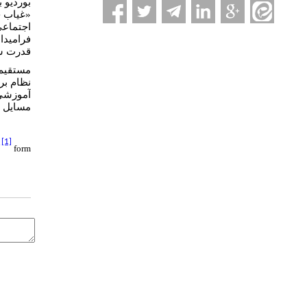
بوردیو 
غیاب ح
«
اجتماعی
فرامیدا
قدرت شد
مستقیم 
نظام بر
آموزشی،
مسایل.
[1]
form