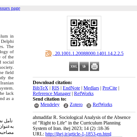
ssues page
ulum in
e Delphi
es. The
logy of
‎ 20.1001.1.20088000.1401.14.2.2.5
 of the
d social
society.
he field
tly the
Download citation:
Iranian
BibTeX
|
RIS
|
EndNote
|
Medlars
|
ProCite
|
 system.
Reference Manager
|
RefWorks
the lack
and as a
Send citation to:
Mendeley
Zotero
RefWorks
ahmadifar R. Sociological Analysis of the Absence
تأمل ن،
of "Right to Life" in the Curriculum Planning
به‌عنو.
System of Iran. ihej 2023; 14 (2) :18-36
مصاحبه.
URL:
http://ihej.ir/article-1-1853-en.html