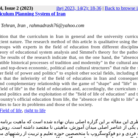
, Issue 2 (2023)
ihej 2023, 14(2): 18-36
|
Back to browse i
rriculum Planning System of Iran
, Tehran, Iran ,
rahmadrash76@yahoo.com
ition that the curriculum in Iran in general and the university curric
cient nature. The research method of this article is qualitative using th
oups with experts in the field of education from different disciplin
heory of educational system analysis and Simmel's theory for the patho
e results of the research indicate that, on the one hand, the "absence
atible historical processes of tradition and modernity" in the cultural an
 and top-down economic, political and cultural structures" that rule the 
field of power and politics” to exploit other social fields, including t
 that the inferiority of the field of education in Iran and consequen
and complementary relationship with the game of "shape" and "life" in 
 field of life" in the field of education and, accordingly, the curriculum
d politics and the exploitation of the "field of life of education" and 
untry's official education from life, the "absence of the right to life" 
ities
to face its problems and those of the society
.
ield of life
,
right to life
ظری این مقاله بر این گزاره اصلی بنیان نهاده شده است که ماهیت برنا
ان یکی از عناصر اصلی میدان آموزش، ماهیتی نا مقتصد داشته است
روش پژ
 فردی و دو فوکوس­گروپ با متخصصین حوزه تعلیم و تربیت از رشته­های