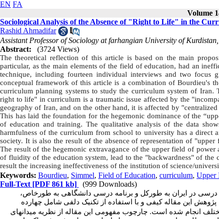
EN
FA
Volume 14
Sociological Analysis of the Absence of "Right to Life" in the Cu
Rashid Ahmadifar
Assistant Professor of Sociology at farhangian University of Kurdistan
Abstract:
(3724 Views)
The theoretical reflection of this article is based on the main propos
particular, as the main elements of the field of education, had an ineffi
technique, including fourteen individual interviews and two focus gr
conceptual framework of this article is a combination of Bourdieu's t
curriculum planning systems to study the curriculum system of Iran. Th
right to life" in curriculum is a traumatic issue affected by the "incomp
geography of Iran, and on the other hand, it is affected by "centralized
This has laid the foundation for the hegemonic dominance of the “upper 
of education and training. The qualitative analysis of the data shows
harmfulness of the curriculum from school to university has a direct 
society. It is also the result of the absence of representation of "upper
The result of the hegemonic extravagance of the upper field of power an
of fluidity of the education system, lead to the "backwardness" of the co
result the increasing ineffectiveness of the institution
of science
/univers
Keywords:
Bourdieu
,
Simmel
,
Field of Education
,
curriculum
,
Upper F
Full-Text
[PDF 861 kb]
(999 Downloads)
مه درسی در ایران به طورکل و برنامه درسی دانشگاهی به طورخاص
وهش این مقاله کیفی و با استفاده از تکنیک دلفی
شامل چهارده
 مختلف انجام شده است
چارچوب مفهومی این مقاله از نظریه میدان­های