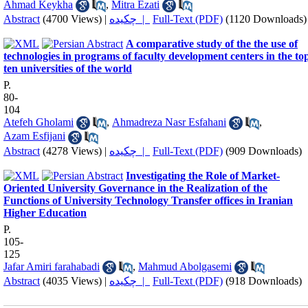
Ahmad Keykha
,
Mitra Ezati
Abstract
(4700 Views)
|
چکیده |
Full-Text (PDF)
(1120 Downloads)
A comparative study of the the use of
technologies in programs of faculty development centers in the to
ten universities of the world
P.
80-
104
Atefeh Gholami
,
Ahmadreza Nasr Esfahani
,
Azam Esfijani
Abstract
(4278 Views)
|
چکیده |
Full-Text (PDF)
(909 Downloads)
Investigating the Role of Market-
Oriented University Governance in the Realization of the
Functions of University Technology Transfer offices in Iranian
Higher Education
P.
105-
125
Jafar Amiri farahabadi
,
Mahmud Abolgasemi
Abstract
(4035 Views)
|
چکیده |
Full-Text (PDF)
(918 Downloads)