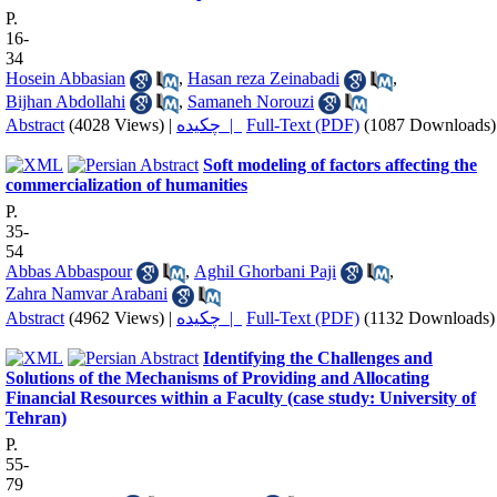
P.
16-
34
Hosein Abbasian
,
Hasan reza Zeinabadi
,
Bijhan Abdollahi
,
Samaneh Norouzi
Abstract
(4028 Views)
|
چکیده |
Full-Text (PDF)
(1087 Downloads)
Soft modeling of factors affecting the
commercialization of humanities
P.
35-
54
Abbas Abbaspour
,
Aghil Ghorbani Paji
,
Zahra Namvar Arabani
Abstract
(4962 Views)
|
چکیده |
Full-Text (PDF)
(1132 Downloads)
Identifying the Challenges and
Solutions of the Mechanisms of Providing and Allocating
Financial Resources within a Faculty (case study: University of
Tehran)
P.
55-
79