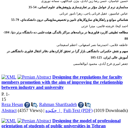
حسین عباسیان، حسن رضا زین آبادی، بیژن عبداللهی، سمانه نوروزی
مدل­سازی نرم از عوامل مؤثر بر تجاری‌سازی پژوهش‌های علوم انسانی، 54-35
عباس عباس­پور، عقیل قربانی پاجی، زهرا نامور عربانی
شناسائي موانع و راهكارهاي سازوکارهای تامین و تخصیص‌منابع‌مالی درون دانشکده‌اي، 79-55
احمد کیخا، فرشته قائمی، میترا عزتی
مطالعه تطبیقی کاربرد فناوری‌ها در برنامه‌های مراکز بالندگی هیئت‌علمی ده دانشگاه برتر دنیا، 104-
80
عاطفه غلامی، احمدرضا نصر اصفهانی، اعظم اسفیجانی
سهم و نقش حکمرانی دانشگاهی بازار گرا در تحقق کارکردهای دفاتر انتقال فناوری دانشگاهی در
آموزش عالی ایران، 125-105
جعفر
امیری فرح آبادی، محمود ابوالقاسمی
Designing the regulations for faculty
members promotion with the aim of improving the relationship
between industry and university
P. 1-
15
Reza Hesan
,
Rahman Sharifzadeh
Abstract
(4357 Views)
|
چکیده |
Full-Text (PDF)
(1019 Downloads)
Designing the model of professional
orientation of students of public universities in Tehran