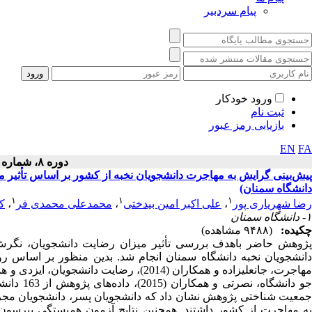
پیام سردبیر
ورود خودکار
ثبت نام
بازیابی رمز عبور
EN
FA
دوره ۸، شماره ۳ - ( ۱۳۹۵ )
پیش‌بینی گرایش به مهاجرت دانشجویان نخبه از کشور بر اساس تأثیر 
دانشگاه سمنان)
۱
۱
۱
رضا شهریاری پور
،
علی اکبر امین بیدختی
،
محمدعلی محمدی فر
،
ک
۱- دانشگاه سمنان
چکیده:
(۹۴۸۸ مشاهده)
پژوهش حاضر باهدف بررسی تأثیر میزان رضایت دانشجویان، نگرش 
دانشجویان نخبه دانشگاه سمنان انجام شد. بدین منظور بر اساس ر
جو دانشگ
معیت شناختی پژوهش نشان داد که
دانشجویان پسر، دانشجویان مجر
ه مهاجرت از کشور داشتند. همچنین
نتایج آزمون همبستگی پیرسون