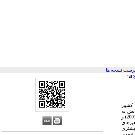
رست نسخه ها
دی:
 کشور
یش به
مهاجرت، جانعلیزاده و همکاران (2014)، رضایت دانشجویان، ایزدی و همکاران (2008)، نگرش دانشجویان از تصویر دانشگاه، لورا و همکاران (2003) و
ص متغیرهای
یشتری
تصویر