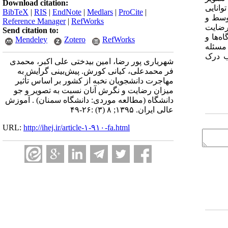
Download citation:
 معنادار بود؛ در ضمن متغیرهای پژوهش، به میزان 16 درصد، توانایی
BibTeX
|
RIS
|
EndNote
|
Medlars
|
ProCite
|
نشان داد که 2/51 درصد گرایش متوسط و
Reference Manager
|
RefWorks
رضایت
Send citation to:
ه‌ها و
Mendeley
Zotero
RefWorks
مسئله
ب درک
شهریاری پور رضا، امین بیدختی علی اکبر، محمدی
فر محمدعلی، کیانی کورش. پیش‌بینی گرایش به
مهاجرت دانشجویان نخبه از کشور بر اساس تأثیر
میزان رضایت و نگرش آنان نسبت به تصویر و جو
دانشگاه (مطالعه موردی: دانشگاه سمنان) . آموزش
عالی ایران. ۱۳۹۵; ۸ (۳) :۲۶-۴۹
URL:
http://ihej.ir/article-۱-۹۱۰-fa.html