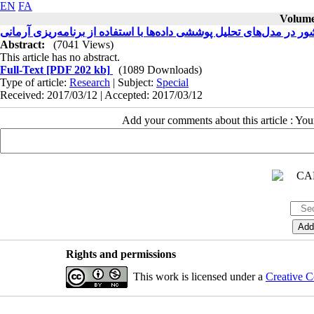
EN
FA
Volume 
ر مدل‌های تحلیل پوششی داده‌ها با استفاده از برنامه‌ریزی آرمانی
Abstract:
(7041 Views)
This article has no abstract.
Full-Text
[PDF 202 kb]
(1089 Downloads)
Type of article:
Research
| Subject:
Special
Received: 2017/03/12 | Accepted: 2017/03/12
Add your comments about this article : Yo
Rights and permissions
This work is licensed under a
Creative C