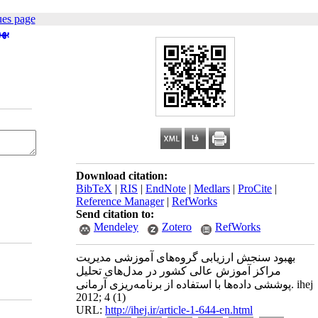
ues page
به
Download citation:
BibTeX
|
RIS
|
EndNote
|
Medlars
|
ProCite
|
Reference Manager
|
RefWorks
Send citation to:
Mendeley
Zotero
RefWorks
بهبود سنجش ارزیابی گروه‌های آموزشی مدیریت
مراکز آموزش عالی کشور در مدل‌های تحلیل
پوششی داده‌ها با استفاده از برنامه‌ریزی آرمانی. ihej
2012; 4 (1)
URL:
http://ihej.ir/article-1-644-en.html