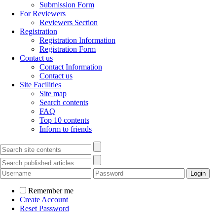
Submission Form
For Reviewers
Reviewers Section
Registration
Registration Information
Registration Form
Contact us
Contact Information
Contact us
Site Facilities
Site map
Search contents
FAQ
Top 10 contents
Inform to friends
Remember me
Create Account
Reset Password