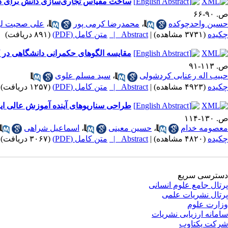
ساخت مقیاس تجاری‌سازی دانش برای دانشگ
ص. ۹۰-۶۶
حسین واحدچوکده
،
محمدرضا کرمی پور
،
علی صحبت لو
چکیده
(۳۷۳۱ مشاهده)
|
Abstract |
متن کامل (PDF)
(۸۹۱ دریافت)
مقایسه الگوهای حکمرانی دانشگاهی در
ص. ۱۱۳-۹۱
حبیب اله رعنایی کردشولی
،
سید مسلم علوی
چکیده
(۴۹۲۳ مشاهده)
|
Abstract |
متن کامل (PDF)
(۱۲۵۷ دریافت)
طراحی سناریوهای آینده آموزش عالی ای
ص. ۱۳۰-۱۱۴
معصومه خدام
،
حسین معینی
،
اسماعیل شراهی
چکیده
(۴۸۲۰ مشاهده)
|
Abstract |
متن کامل (PDF)
(۳۰۶۷ دریافت)
دسترسی سریع
پرتال جامع علوم انسانی
پرتال نشریات علمی
وزارت علوم
سامانه ارزیابی نشریات
شرکت یکتاوب