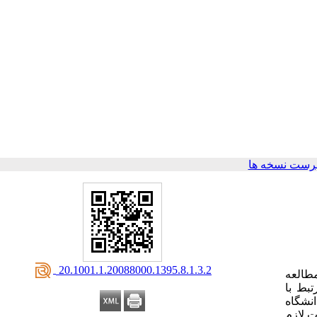
رست نسخه ها
‎ 20.1001.1.20088000.1395.8.1.3.2
طالعه
تبط با
نشگاه
 لازم