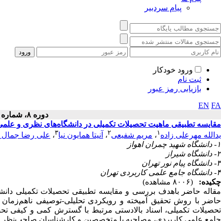
پیام سردبیر
ورود خودکار
ثبت نام
بازیابی رمز عبور
EN
FA
دوره ۸، شماره ۱ - ( ۱۳۹۵ )
مقایسه تطبیقی ماهیت تحصیلات تکمیلی در دانشگاه‌های نظری و علمی 
۳
۲
۱
یدالله مهرعلی زاده
،
مریم شفیعی
،
آنیتا همایون نیا
،
علی رضا جمال ز
۱- دانشگاه شهید چمران اهواز
۲- دانشگاه شیراز
۳- دانشگاه پیام نور تهران
۴- دانشگاه جامع علمی کاربردی تهران
چکیده:
(۸۰۰۶ مشاهده)
مقاله حاضر باهدف بررسی و مقایسه تطبیقی تحصیلات تکمیلی دانشگ
حاضر با روش تحقیق آمیخته و رویکردی تحلیلی-توصیفی ناهم‌زمان انج
تحصیلات تکمیلی، اسناد بالادستی مرتبط با گسترش کمی و کیفی تحصی
جامع علمی کاربردی، مصاحبه با متخصصین و کارشناسان صاحب‌نظر و 