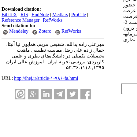
ا حضور
Download citation:
ی. نتایج نشان داد که: 1-تنوع‌گرایی در عرصه
BibTeX
|
RIS
|
EndNote
|
Medlars
|
ProCite
|
ه فرصت
Reference Manager
|
RefWorks
جدید و متنوعی برای ارائه خدمات آموزش عالی مهارتی در کشور ایران فراهم ساخته است که دارای پشتوانه بین‌المللی، تجربی و مهارتی است. 2-
Send citation to:
 درون
Mendeley
Zotero
RefWorks
دانشگاهی (تبیین مبانی نظری، اجرای آیین‌نامه‌ها، مدیریت و نظارت بر اجرا و ارزیابی) را به‌خوبی فراهم نماید. 3- در صورت سیاست­گذاری و سرمایه­
 نظری
مهرعلی زاده یدالله، شفیعی مریم، همایون نیا آنیتا،
جمال زاده علی رضا. مقایسه تطبیقی ماهیت
تحصیلات تکمیلی در دانشگاه‌های نظری و علمی
کاربردی: بررسی تجربه ایران . آموزش عالی ایران.
۱۳۹۵; ۸ (۱) :۳۶-۵۳
URL:
http://ihej.ir/article-۱-۷۸۶-fa.html