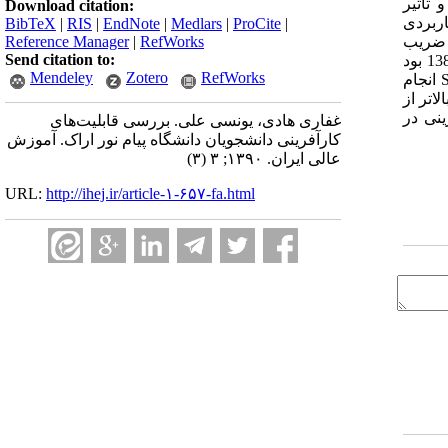
 تأثیر
Download citation:
ربردی
BibTeX
|
RIS
|
EndNote
|
Medlars
|
ProCite
|
Reference Manager
|
RefWorks
 ضریب
Send citation to:
پایایی پرسش‌نامه 86/0 برآورد شد. نمونه آماری مشتمل بر 260 نفر از دانشجویان دانشگاه پیام نور اراک در نیم‌سال دوم سال تحصیلی 87-1386 بود
Mendeley
Zotero
RefWorks
انجام
اتر از
ینی در
غفاری هادی، یونسی علی. بررسی قابلیت‌های
کارآفرینی دانشجویان دانشگاه پیام نور اراک. آموزش
عالی ایران. ۱۳۹۰; ۳ (۳)
URL:
http://ihej.ir/article-۱-۶۵۷-fa.html