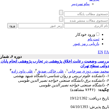
پیام سردبیر
ورود خودکار
ثبت نام
بازیابی رمز عبور
EN
FA
دوره ۶، شماره ۲ - ( ۱۳۹۳ )
بررسی وضعیت رعایت اخلاق پژوهشی در تجارب پژوهشی انجام پایان ن
دولتی سطح تهران
۳
۲
۱
محمد یمنی دوزی سرخابی
،
علی خاکی صدیق
،
علی داود زاده
۱- دانشکده علوم تربیتی و روان شناسی دانشگاه شیهد بهشتی
۲- دانشکده برق دانشگاه صنعتی خواجه نصیر الدین طوسی
۳- دانشگاه صنعتی خواجه نصیر الدین طوسی
چکیده:
(۷۶۴۶ مشاهده)
اریخ دریافت: 19/12/1392
اریخ پذیرش: 04/10/1393