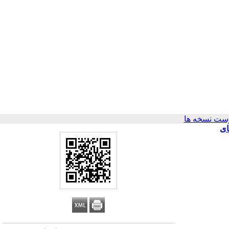
ست نسخه ها
ای