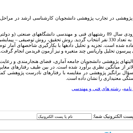
 پژوهشی در تجارب پژوهشی دانشجویان کارشناسی ارشد در مراحل ت
جامعه آماری پژوهش شامل کلیه دانش­آموختگان کارشناسی ارشد ورودی سال 89 رشته­های فنی و مهندسی دانشگاه­های صنعتی 
تهران بود که با استفاده از روش نمونه­گیری طبقه­ای نسبی، حجم نمونه به تعداد 330 نفر انتخاب گردید. روش تحقیق، روش توصیفی
ده شده است. تجزیه و تحلیل داده­ها با بکارگیری شاخص­های آمار تو
سون تحلیل واریانس چند متغیره و نیز آزمون فریدمن انجام گرفت.
لیت­های پژوهشی دانشجویان جامعه آماری، فضای هنجارمندی و رعایت
تر از میانگین نظری برآورد شده است. در بین طیف رفتارهای مغایر
سؤال برانگیز پژوهشی در مقایسه با رفتارهای نادرست پژوهشی کمتر
مبستگی معنی­داری را نشان داده است.
 نامه
،
رشته های فنی و مهندسی
ا پست الکترونیک شما: