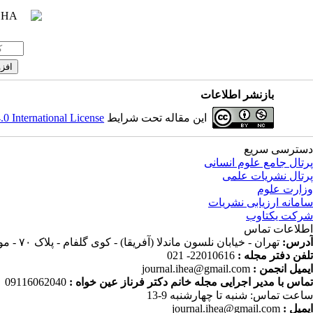
بازنشر اطلاعات
این مقاله تحت شرایط
 International License
دسترسی سریع
پرتال جامع علوم انسانی
پرتال نشریات علمی
وزارت علوم
سامانه ارزیابی نشریات
شرکت یکتاوب
اطلاعات تماس
آدرس:
تهران - خیابان نلسون ماندلا (آفریقا) - کوی گلفام - پلاک ۷۰ - موسسه پژوهش و برنامه ریزی آموزش عالی
تلفن دفتر مجله :
22010616- 021
ایمیل انجمن :
journal.ihea@gmail.com
تماس با مدیر اجرایی مجله خانم دکتر فرناز عین خواه :
09116062040
ساعت تماس: شنبه تا چهارشنبه 9-13
ایمیل :
journal.ihea@gmail.com