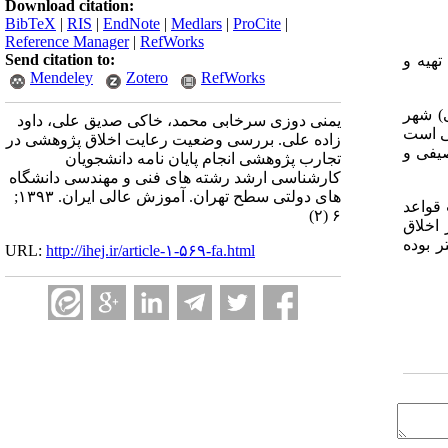
Download citation:
BibTeX
|
RIS
|
EndNote
|
Medlars
|
ProCite
|
Reference Manager
|
RefWorks
Send citation to:
هیه و
Mendeley
Zotero
RefWorks
(و دولتی) شهر
یمنی دوزی سرخابی محمد، خاکی صدیق علی، داود
 – پیمایشی است
زاده علی. بررسی وضعیت رعایت اخلاق پژوهشی در
صیفی و
تجارب پژوهشی انجام پایان نامه دانشجویان
کارشناسی ارشد رشته های فنی و مهندسی دانشگاه
های دولتی سطح تهران. آموزش عالی ایران. ۱۳۹۳;
 قواعد
۶ (۲)
 اخلاق
 بوده
URL:
http://ihej.ir/article-۱-۵۶۹-fa.html