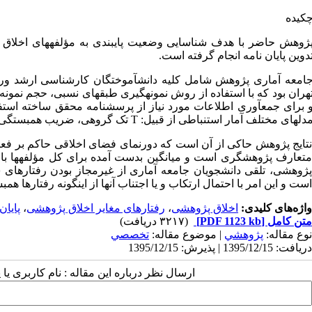
کیده
ژوهش حاضر با هدف شناسایی وضعیت پایبندی به مؤلفه­های اخلاق
دوین پایان­ نامه انجام گرفته است.
 برای جمع­آوری اطلاعات مورد نیاز از پرسش­نامه محقق ساخته استفا
دل­های مختلف آمار استنباطی از قبیل:
T
تک گروهی، ضریب همبستگی پیر
نتایج پژوهش حاکی از آن است که دورنمای فضای اخلاقی حاکم بر فعا
متعارف پژوهشگری است و میانگین بدست آمده برای کل مؤلفه­ها بالا
پژوهشی، تلقی دانشجویان جامعه آماری از غیرمجاز بودن رفتارهای 
است و این امر با احتمال ارتکاب و یا اجتناب آنها از این­گونه رفتارها ه
واژه‌های کلیدی:
اخلاق پژوهشی
،
رفتارهای مغایر اخلاق پژوهشی
،
پایان
متن کامل
[PDF 1123 kb]
(۳۲۱۷ دریافت)
نوع مقاله:
پژوهشي
| موضوع مقاله:
تخصصي
دریافت: 1395/12/15 | پذیرش: 1395/12/15
ارسال نظر درباره این مقاله : نام کاربری ی