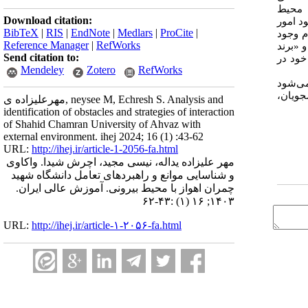
ا محیط
Download citation:
د امور
BibTeX
|
RIS
|
EndNote
|
Medlars
|
ProCite
|
 وجود
Reference Manager
|
RefWorks
 «برند
Send citation to:
خود در
Mendeley
Zotero
RefWorks
می‌شود
جویان،
مهرعلیزاده ی, neysee M, Echresh S. Analysis and
identification of obstacles and strategies of interaction
of Shahid Chamran University of Ahvaz with
external environment. ihej 2024; 16 (1) :43-62
URL:
http://ihej.ir/article-1-2056-fa.html
مهر علیزاده یداله، نیسی مجید، اچرش شیدا. واکاوی
و شناسایی موانع و راهبردهای تعامل دانشگاه شهید
چمران اهواز با محیط بیرونی. آموزش عالی ایران.
۱۴۰۳; ۱۶ (۱) :۴۳-۶۲
URL:
http://ihej.ir/article-۱-۲۰۵۶-fa.html