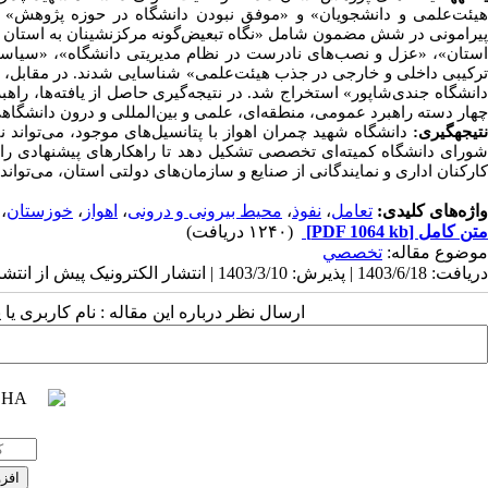
هیئت‌علمی و دانشجویان» و «موفق نبودن دانشگاه در حوزه پژوهش» ق
پیرامونی در شش مضمون شامل «نگاه تبعیض‌گونه مرکزنشینان به استان خو
استان»، «عزل و نصب‌های نادرست در نظام مدیریتی دانشگاه»، «سیاس
ترکیبی داخلی و خارجی در جذب هیئت‌علمی» شناسایی شدند. در مقابل،
انشگاه جندی‌شاپور» استخراج شد
. در
نتیجه‌گیری حاصل از یافته‌ها، راه
چهار دسته راهبرد عمومی، منطقه‌ای، علمی و بین‌المللی و درون دانشگاه
تیجه‏گیری:
دانشگاه شهید چمران اهواز با پتانسیل‌های موجود، می‌تواند
شورای دانشگاه کمیته‌ای تخصصی تشکیل دهد تا راهکارهای پیشنهادی را پی
کارکنان اداری و نمایندگانی از صنایع و سازمان‌های دولتی استان، می‌تواند 
واژه‌های کلیدی:
تعامل
،
نفوذ
،
محیط بیرونی و درونی
،
اهواز
،
خوزستان
،
متن کامل
[PDF 1064 kb]
(۱۲۴۰ دریافت)
موضوع مقاله:
تخصصي
دریافت: 1403/6/18 | پذیرش: 1403/3/10 | انتشار الکترونیک پیش از انتشار نهایی: 1403/9/7
ارسال نظر درباره این مقاله : نام کاربری ی