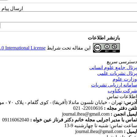
ارسال پیام 
بازنشر اطلاعات
این مقاله تحت شرایط
 International License
دسترسی سریع
پرتال جامع علوم انسانی
پرتال نشریات علمی
وزارت علوم
سامانه ارزیابی نشریات
شرکت یکتاوب
اطلاعات تماس
آدرس:
تهران - خیابان نلسون ماندلا (آفریقا) - کوی گلفام - پلاک ۷۰ - موسسه پژوهش و برنامه ریزی آموزش عالی
تلفن دفتر مجله :
22010616- 021
ایمیل انجمن :
journal.ihea@gmail.com
تماس با مدیر اجرایی مجله خانم دکتر فرناز عین خواه :
09116062040
ساعت تماس: شنبه تا چهارشنبه 9-13
ایمیل :
journal.ihea@gmail.com