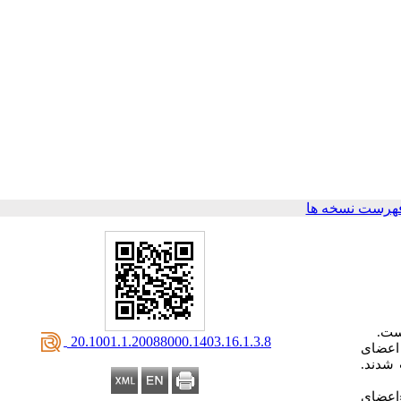
هرست نسخه ها
ست.
‎ 20.1001.1.20088000.1403.16.1.3.8
اعضای
 شدند.
«اعضای