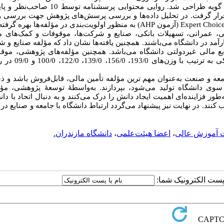
مؤلفه‌های تأمین منابع مالی غیردولتی کارآمد شناسایی و در مجموع 29 گویه طراحی شد. روایی محتوا
 تایید قرار گرفت. در تحلیل داده‌ها و بررسی پرسش‌های پژوهش جهت بررسی
Expert Choic
(آزمون
AHP
) به منظور اولویت‌بندی در مؤلفه‌ها بهره گرفت
ی، عمرانی، تسهیلات بانکی، صنایع و شرکت‌ها، موقوفات و کمک‌های 
رآمد در دانشگاه می‌باشند. همچنین یافته‌ها نشان داد که مؤلفه صنایع و ش
 تأمین منابع مالی غیردولتی دانشگاه می‌باشد. همچنین مؤلفه‌های پژوهشی، مو
کمک‌های مردمی، آموزشی، عمرانی، بازار پول و سرمایه و تسه
ه و صنعت به‌عنوان مهم ترین مؤلفه تأمین مالی، قابل‌فروش باشد و ذی
ز سوی دانشگاه تولید می‌شود، بپردازند. به‌واسطۀ توسعۀ پژوهشی، 
ر فزاینده‌ای اهمیت ایجاد دانش را درک می‌کنند و به دنبال اتحاد با دانش
ب کنند. در نهایت نیز پیشنهاد می‌گردد ارتباط دانشگاه با جامعه و صنایع در
آموزش عالی
،
اعضا هیئت‌علمی
،
دانشگاه مازندران.
ا پست الکترونیک شما: