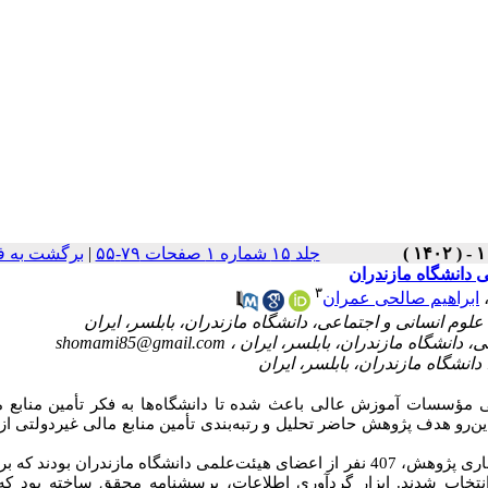
جلد ۱۵ شماره ۱ صفحات ۷۹-۵۵
|
برگشت به ف
می دانشگاه مازندران
۳
ابراهیم صالحی عمران
shomami85@gmail.com
مؤسسات آموزش عالی باعث شده تا دانشگاه‌ها به فکر تأمین منابع م
زاین‌رو هدف پژوهش حاضر تحلیل و رتبه‌بندی تأمین منابع مالی غیردولتی از 
ماری پژوهش
، 407 نفر از اعضای هیئت‌علمی دانشگاه مازندران بودند که 
ی طبقه‌ای انتخاب شدند. ابزار گردآوری اطلاعات، پرسشنامه محقق ساخته بود ک