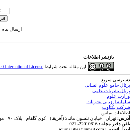
ارسال پیام 
بازنشر اطلاعات
این مقاله تحت شرایط
 International License
دسترسی سریع
پرتال جامع علوم انسانی
پرتال نشریات علمی
وزارت علوم
سامانه ارزیابی نشریات
شرکت یکتاوب
اطلاعات تماس
آدرس:
تهران - خیابان نلسون ماندلا (آفریقا) - کوی گلفام - پلاک ۷۰ - موسسه پژوهش و برنامه ریزی آموزش عالی
تلفن دفتر مجله :
22010616- 021
ایمیل انجمن :
journal.ihea@gmail.com