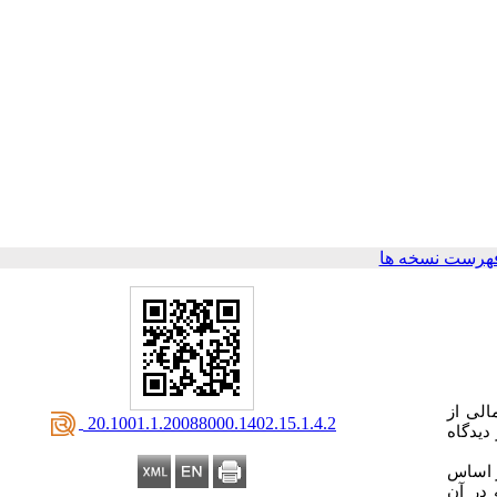
هرست نسخه ها
الی از
‎ 20.1001.1.20088000.1402.15.1.4.2
دیدگاه
بر اساس
ه در آن