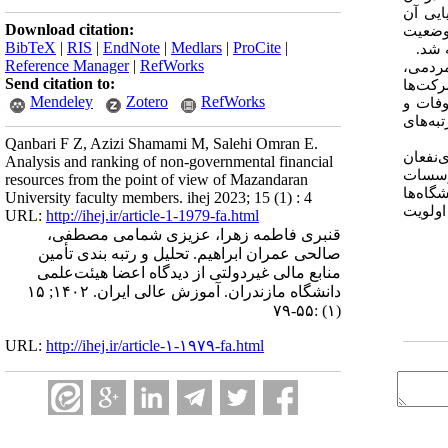
یی پرسشنامه توسط 10 صاحب‌نظر و پایایی آن
Download citation:
 وضعیت
BibTeX
|
RIS
|
EndNote
|
Medlars
|
ProCite
|
ه شد.
Reference Manager
|
RefWorks
مردمی،
Send citation to:
رکت‌ها
Mendeley
Zotero
RefWorks
قوفات و
یلات بانکی به ترتیب با وزن‌های 193/0، 156/0، 139/0، 122/0، 100/0 و 09/0 در رتبه‌های
Qanbari F Z, Azizi Shamami M, Salehi Omran E.
‌نفعان
Analysis and ranking of non-governmental financial
مؤسسات
resources from the point of view of Mazandaran
گاه‌ها
University faculty members. ihej 2023; 15 (1) : 4
 اولویت
URL:
http://ihej.ir/article-1-1979-fa.html
قنبری فاطمه زهرا، عزیزی شمامی مصطفی،
صالحی عمران ابراهیم. تحلیل و رتبه‌ بندی تأمین
منابع مالی غیردولتی از دیدگاه اعضا هیئت‌علمی
دانشگاه مازندران. آموزش عالی ایران. ۱۴۰۲; ۱۵
(۱) :۵۵-۷۹
URL:
http://ihej.ir/article-۱-۱۹۷۹-fa.html