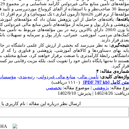
توسط 30 صاحب‌نظر و با استفاده از آلفای کرونباخ موردبررسی و
مؤلفه‌ها از نرم افزر
Spss26
(آزمون آماری
t
تک نمونه‌ای) و از نرم افزار
e11
یافته‌ها:
یافته‌های حاصل از این پژوهش نشان داد که مؤلفه‌های آموزش
پژوهشی و بازار پول و سرمایه از مؤلفه‌های تأمین منابع مالی غیردولتی کا
با وزن 200/0 دارای بالاترین رتبه در بین مؤلفه‌های مربوط به
بعدی قرار دارند.
تیجه‌گیری:
به نظر می‌رسد که بخشی از ارزش کار علمی دانشگاه در جامع
باید بهای دستاوردها و کالاهای آموزشی، پژوهشی و فناوری را که ا
دانشگاهی رابطۀ کارآمدتری با صنعت برقرار خواهند کرد، صنایع مختلف به‌طو
هستند تا نه‌تنها پایگاه دانش خود را تقویت کنند، بلکه مزیت رقابتی نیز کس
قرار گیرد.
شماره‌ی مقاله: ۴
واژه‌های کلیدی:
تأمین مالی
،
منابع مالی غیردولتی
،
رتبه‌بندی
،
مؤسسات 
متن کامل
[PDF 797 kb]
(۱۱۱۰ دریافت)
نوع مقاله:
پژوهشي
| موضوع مقاله:
تخصصي
دریافت: 1402/4/26 | پذیرش: 1402/9/10
ارسال نظر درباره این مقاله : نام کاربری ی