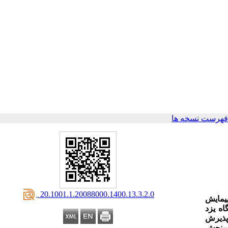
فهرست نسخه ها
‎ 20.1001.1.20088000.1400.13.3.2.0
یمایش
 هیأت علمی دانشگاه یزد
پذیرش
 سنجش