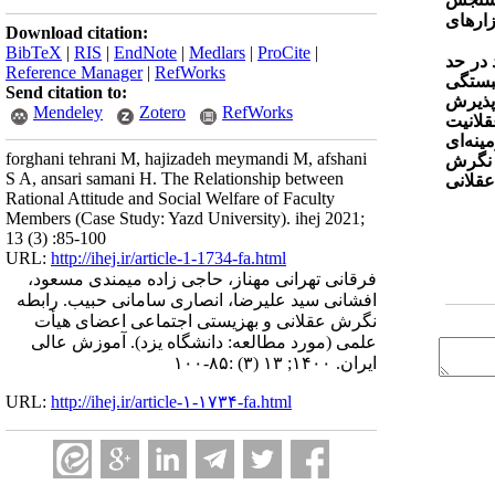
زارهای
Download citation:
BibTeX
|
RIS
|
EndNote
|
Medlars
|
ProCite
|
 در حد
Reference Manager
|
RefWorks
بستگی
Send citation to:
 پذیرش
Mendeley
Zotero
RefWorks
قلانیت
ینه‌ای
forghani tehrani M, hajizadeh meymandi M, afshani
ف نگرش
S A, ansari samani H. The Relationship between
 نگرش عقلانی
Rational Attitude and Social Welfare of Faculty
Members (Case Study: Yazd University). ihej 2021;
13 (3) :85-100
URL:
http://ihej.ir/article-1-1734-fa.html
فرقانی تهرانی مهناز، حاجی زاده میمندی مسعود،
افشانی سید علیرضا، انصاری سامانی حبیب. رابطه
نگرش عقلانی و بهزیستی اجتماعی اعضای هیأت
علمی (مورد مطالعه: دانشگاه یزد). آموزش عالی
ایران. ۱۴۰۰; ۱۳ (۳) :۸۵-۱۰۰
URL:
http://ihej.ir/article-۱-۱۷۳۴-fa.html