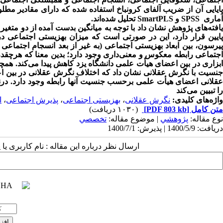
پایایی آن از ضریب آلفای کرونباخ استفاده شده که دارای مقادیر مطل
آماری
SPSS
و
SmartPLS
تحلیل شده‌اند.
افته‌های پژوهش نشان داد
با توجه به میانگین بدست آمده از دو متغی
پایین قرار دارد، این در صورتی است که میزان بهزیستی اجتماعی د
یرسون، بین
ابعاد بهزیستی اجتماعی (به غیر از بعد انسجام اجتماعی 
جتماعی
رابطه معکوس و معنی‌داری
وجود دارد؛ بدین معنا که هرچقدر
ابزاری در بین اعضای هیأت علمی دانشگاه یزد کاهش پیدا می‌کند. همچ
جنسیت با نگرش عقلانی نشان داد که
اختلاف نگرش عقلانی در بین ا
قلانی اعضای هیأت علمی برحسب جنسیت آنها رابطه وجود دارد.
را تبیین می‌کند
واژه‌های کلیدی:
نگرش عقلانی
،
بهزیستی اجتماعی
،
پذیرش اجتماعی
،
ا
متن کامل
[PDF 803 kb]
(۱۰۳۰ دریافت)
نوع مقاله:
پژوهشي
| موضوع مقاله:
تخصصي
دریافت: 1400/5/9 | پذیرش: 1400/7/1
ارسال نظر درباره این مقاله : نام کاربری ی