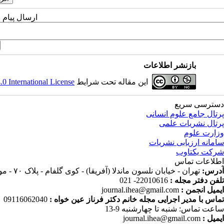
ارسال پیام 
بازنشر اطلاعات
این مقاله تحت شرایط
 International License
دسترسی سریع
پرتال جامع علوم انسانی
پرتال نشریات علمی
وزارت علوم
سامانه ارزیابی نشریات
شرکت یکتاوب
اطلاعات تماس
آدرس:
تهران - خیابان نلسون ماندلا (آفریقا) - کوی گلفام - پلاک ۷۰ - موسسه پژوهش و برنامه ریزی آموزش عالی
تلفن دفتر مجله :
22010616- 021
ایمیل انجمن :
journal.ihea@gmail.com
تماس با مدیر اجرایی مجله خانم دکتر فرناز عین خواه :
09116062040
ساعت تماس: شنبه تا چهارشنبه 9-13
ایمیل :
journal.ihea@gmail.com