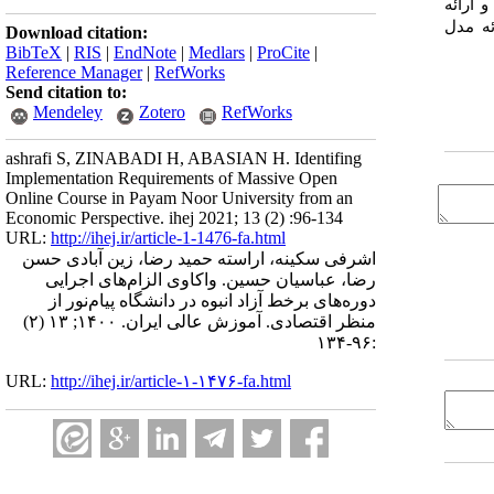
 ارائه
ئه مدل
Download citation:
BibTeX
|
RIS
|
EndNote
|
Medlars
|
ProCite
|
Reference Manager
|
RefWorks
Send citation to:
Mendeley
Zotero
RefWorks
ashrafi S, ZINABADI H, ABASIAN H. Identifing
Implementation Requirements of Massive Open
Online Course in Payam Noor University from an
Economic Perspective. ihej 2021; 13 (2) :96-134
URL:
http://ihej.ir/article-1-1476-fa.html
اشرفی سکینه، اراسته حمید رضا، زین آبادی حسن
رضا، عباسیان حسین. واکاوی الزام‌های اجرایی
دوره‌های برخط آزاد انبوه در دانشگاه پیام‌نور از
منظر اقتصادی. آموزش عالی ایران. ۱۴۰۰; ۱۳ (۲)
:۹۶-۱۳۴
URL:
http://ihej.ir/article-۱-۱۴۷۶-fa.html