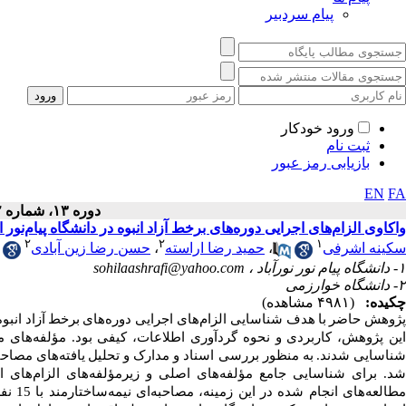
پیام سردبیر
ورود خودکار
ثبت نام
بازیابی رمز عبور
EN
FA
دوره ۱۳، شماره ۲ - ( ۱۴۰۰ )
واکاوی الزام‌های اجرایی دوره‌های برخط آزاد انبوه در دانشگاه پیام‌نور
۲
۲
۱
سکینه اشرفی
،
حمید رضا اراسته
،
حسن رضا زین آبادی
۱- دانشگاه پیام نور نورآباد ،
sohilaashrafi@yahoo.com
۲- دانشگاه خوارزمی
چکیده:
(۴۹۸۱ مشاهده)
ژوهش حاضر
با
هدف
شناسایی الزام‌های اجرایی
دوره‌های
برخط
آزاد
انبوه
ین پژوهش، کاربردی و نحوه گردآوری اطلاعات، کیفی بود. مؤلفه‌های
ناسایی شدند.
به منظور بررسی اسناد و مدارک و تحلیل
یافته‌های مصاحب
د. برای شناسایی جامع مؤلفه‌های اصلی و زیرمؤلفه‌های
الزام‌های ا
طالعه‌های انجام شده در این زمینه، مصاحبه‌ای نیمه‌ساختارمند با 15 نفر از خبرگان حوزه در