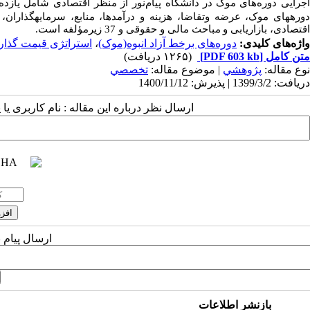
جرایی
دوره‌های
موک
در دانشگاه پیام
نور
از منظر اقتصادی شامل
یازده 
وره­های موک،
عرضه وتقاضا
،
هزینه و درآمدها
،
منابع
،
سرمایه­گذاران، 
اقتصادی، بازاریابی و
مباحث مالی و حقوقی
و 37 زیرمؤلفه است.
واژه‌های کلیدی:
دوره‌های برخط آزاد انبوه(موک)
،
استراتژی قیمت گذار
متن کامل
[PDF 603 kb]
(۱۲۶۵ دریافت)
نوع مقاله:
پژوهشي
| موضوع مقاله:
تخصصي
دریافت: 1399/3/2 | پذیرش: 1400/11/12
ارسال نظر درباره این مقاله : نام کاربری ی
ارسال پیام 
بازنشر اطلاعات