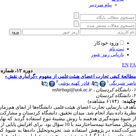
پیام سردبیر
ورود خودکار
ثبت نام
بازیابی رمز عبور
EN
FA
دوره ۱۲، شماره ۱ - ( ۱۳۹۹ )
مطالعۀ کیفی تجارب اعضای هیئت‌علمی از مفهوم «گرانباری نقش»
۲
۱
ناصر شیربگی
،
قادر کهنه پوشی
۱- دانشگاه کردستان ،
nshirbagi@uok.ac.ir
۲- دانشگاه کردستان
چکیده:
(۶۱۷۴ مشاهده)
باهدف بازنمایی تجارب اعضای هیئت‌علمی دانشگاه‌ها از ایفای هم‌زم
ظریۀ داده‌ بنیاد
انجام شد
. میدان تحقیق، دانشگاه کردستان و مشارکت‌ک
ز شیوۀ نمونه‌گیری هدفمند با روش بیشینۀ تنوع استفاده گردید که نهایت
روتکل مصاحبۀ
نیمه‌ساختارمند با 10 سؤال
بود. برای افزایش پایایی
رکت‌کننده در پژوهش استفاده شد. تجزیه‌وتحلیل داده‌ها
به
شیوۀ کد
ؤلفه‌های مرتبط با گرانباری نقش­ در پنج دسته عوامل زمینه‌‌ای،
فرای