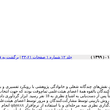
جلد ۱۲ شماره ۱ صفحات ۶۱-۳۳
|
برگشت به ف
ان نقش‌های چندگانه شغلی و خانوادگی پژوهشی با رویکرد تفسیری و 
نندگان بالقوه همۀ اعضای هیئت‌علمی تمام‌وقت بودند که جهت انتخاب
اٌ پس از د
ست
‌یابی به اشباع نظری
به 18 نفر رسید. ابزار گرد‌آوری دا
 از روش بازبینی توسط مشارکت‌کنندگان و مرور توسط اعضای هیئت‌عل
گذاری نظری سه مرحله‌ای
و
با استفاده از نرم‌افزار
qda
انجام 
MAX
ندی،
علی، راهبردی و پیامدی احصا شدند. یافته
‌ها
حاکی از آن بود که
ا