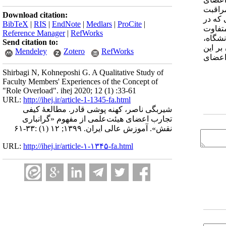
مراقبت
Download citation:
 که در
BibTeX
|
RIS
|
EndNote
|
Medlars
|
ProCite
|
متفاوت
Reference Manager
|
RefWorks
نشگاه،
Send citation to:
بر این
Mendeley
Zotero
RefWorks
 اعضای
Shirbagi N, Kohneposhi G. A Qualitative Study of
Faculty Members' Experiences of the Concept of
"Role Overload". ihej 2020; 12 (1) :33-61
URL:
http://ihej.ir/article-1-1345-fa.html
شیربگی ناصر، کهنه پوشی قادر. مطالعۀ کیفی
تجارب اعضای هیئت‌علمی از مفهوم «گرانباری
نقش». آموزش عالی ایران. ۱۳۹۹; ۱۲ (۱) :۳۳-۶۱
URL:
http://ihej.ir/article-۱-۱۳۴۵-fa.html