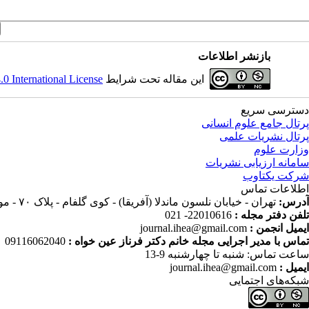
بازنشر اطلاعات
این مقاله تحت شرایط
 International License
دسترسی سریع
پرتال جامع علوم انسانی
پرتال نشریات علمی
وزارت علوم
سامانه ارزیابی نشریات
شرکت یکتاوب
اطلاعات تماس
آدرس:
تهران - خیابان نلسون ماندلا (آفریقا) - کوی گلفام - پلاک ۷۰ - موسسه پژوهش و برنامه ریزی آموزش عالی
تلفن دفتر مجله :
22010616- 021
ایمیل انجمن :
journal.ihea@gmail.com
تماس با مدیر اجرایی مجله خانم دکتر فرناز عین خواه :
09116062040
ساعت تماس: شنبه تا چهارشنبه 9-13
ایمیل :
journal.ihea@gmail.com
شبکه‌های اجتمایی