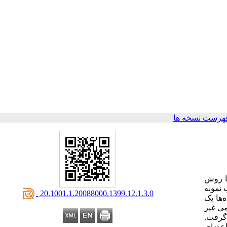
هرست نسخه ها
با روش
 نمونه
‎ 20.1001.1.20088000.1399.12.1.3.0
ده‌ها یک
می غیر
گرفت.
عضای