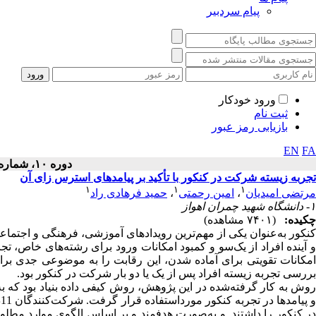
پیام سردبیر
ورود خودکار
ثبت نام
بازیابی رمز عبور
EN
FA
دوره ۱۰، شماره ۲ - ( ۱۳۹۷ )
تجربه زیسته شرکت در کنکور با تأکید بر پیامدهای استرس زای آن
۱
۱
۱
مرتضی امیدیان
،
امین رحمتی
،
حمید فرهادی راد
۱- دانشگاه شهید چمران اهواز
چکیده:
(۷۴۰۱ مشاهده)
کنکور به‌عنوان یکی از مهم‌ترین رویدادهای آموزشی، فرهنگی و اج
و آینده افراد از یک‌سو و کمبود امکانات ورود برای رشته‌های خاص، تجا
امکانات تقویتی برای آماده شدن، این رقابت را به موضوعی جدی برا
بررسی تجربه زیسته افراد پس از یک یا دو بار شرکت در کنکور بود.
روش به کار گرفته‌شده در این پژوهش، روش کیفی داده بنیاد بود که به
 پیامدها در
ت
در کنکور را داشتند. و به‌صورت هدفمند و بر اساس الگوی موارد مطلو