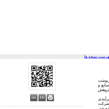
هرست نسخه ها
رنوشت
نابع و
 پژوهش
رآیندی
و سال شرکت
ده شد.