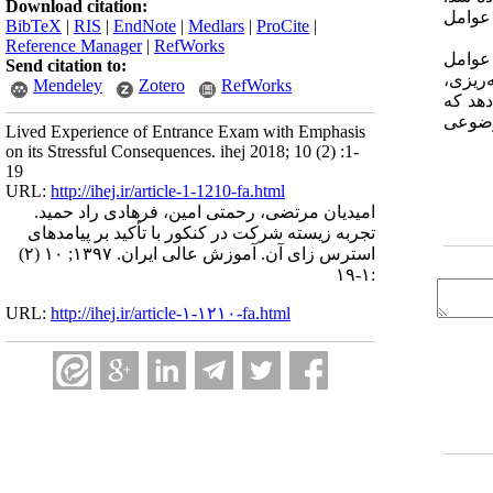
Download citation:
 اصلی دسته‌بندی شدند. این 18 مضمون استخراجی در 5 گروه عوامل
BibTeX
|
RIS
|
EndNote
|
Medlars
|
ProCite
|
Reference Manager
|
RefWorks
عوامل
Send citation to:
‌ریزی،
Mendeley
Zotero
RefWorks
دهد که
موضوعی
Lived Experience of Entrance Exam with Emphasis
on its Stressful Consequences. ihej 2018; 10 (2) :1-
19
URL:
http://ihej.ir/article-1-1210-fa.html
امیدیان مرتضی، رحمتی امین، فرهادی راد حمید.
تجربه زیسته شرکت در کنکور با تأکید بر پیامدهای
استرس زای آن. آموزش عالی ایران. ۱۳۹۷; ۱۰ (۲)
:۱-۱۹
URL:
http://ihej.ir/article-۱-۱۲۱۰-fa.html