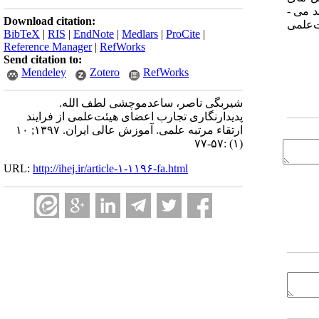
 می ­
Download citation:
‌علمی
BibTeX
|
RIS
|
EndNote
|
Medlars
|
ProCite
|
Reference Manager
|
RefWorks
Send citation to:
Mendeley
Zotero
RefWorks
شیربگی ناصر، ساعدموچشی لطف الله.
پدیدارنگاری تجارب اعضای هیئت‌علمی از فرایند
ارتقاء مرتبه علمی. آموزش عالی ایران. ۱۳۹۷; ۱۰
(۱) :۵۷-۷۷
URL:
http://ihej.ir/article-۱-۱۱۹۶-fa.html