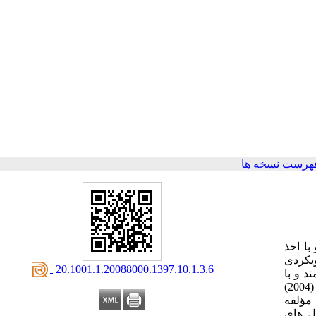
هرست نسخه ها
ا اخذ
ویکردی
‎ 20.1001.1.20088000.1397.10.1.3.6
د و با
ها مصاحبه‌های نیمه ساختاریافته بود که برای اجرای مراحل پدیدارنگاری از رویه یارونین (2004)
 مؤلفه
یل های