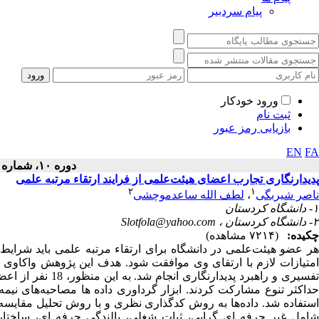
پیام سردبیر
ورود خودکار
ثبت نام
بازیابی رمز عبور
EN
FA
دوره ۱۰، شماره ۱ - ( ۱۳۹۷ )
پدیدارنگاری تجارب اعضای هیئت‌علمی از فرایند ارتقاء مرتبه علمی
۲
۱
ناصر شیربگی
،
لطف الله ساعدموچشی
۱- دانشگاه کردستان
۲- دانشگاه کردستان ،
Slotfola@yahoo.com
چکیده:
(۷۲۱۴ مشاهده)
هر عضو هیئت‌علمی در دانشگاه برای ارتقاء مرتبه علمی باید شرای
امتیازات لازم با ارتقای وی موافقت شود. هدف این پژوهش واکاوی ت
فسیری و راهبرد پدیدارنگاری انجام شد. به این منظور، 18 نفر از اعضای هیئت­ علمی که دارای
داکثر تنوع
مشارکت­ کردند
.
ابزار گرداوری داده
ستفاده شد. داده‌ها به روش کدگذاری نظری و
با
روش تحلیل مقایسه­ ا
امل غیر حرفه ای گرایی، ثبات شغلی، بالندگی حرفه­ ای، ساختا