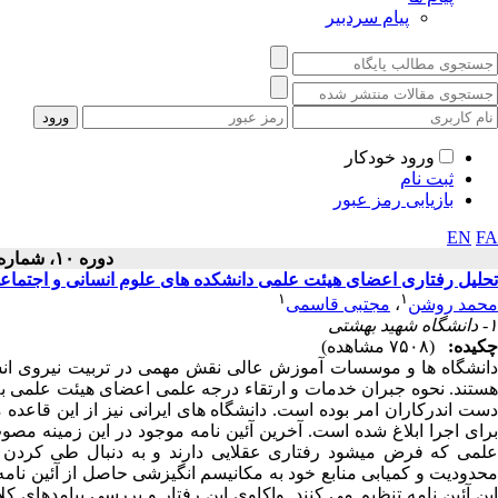
پیام سردبیر
ورود خودکار
ثبت نام
بازیابی رمز عبور
EN
FA
دوره ۱۰، شماره ۱ - ( ۱۳۹۷ )
تحلیل رفتاری اعضای هیئت علمی دانشکده های علوم انسانی و اجتماعی 
۱
۱
محمد روشن
،
مجتبی قاسمی
۱- دانشگاه شهید بهشتی
چکیده:
(۷۵۰۸ مشاهده)
دانشگاه­ ها و موسسات آموزش عالی نقش مهمی در تربیت نیروی انسا
هستند. نحوه جبران خدمات و ارتقاء درجه علمی اعضای هیئت علمی به ع
ست اندرکاران امر بوده است. دانشگاه­ های ایرانی نیز از این قاعده م
علمی که فرض می­شود رفتاری عقلایی دارند و به دنبال طی کردن ف
محدودیت و کمیابی منابع خود به مکانیسم انگیزشی حاصل از آئین ­نامه 
این آئین ­نامه تنظیم می­ کنند. واکاوی این رفتار و بررسی پیامدهای