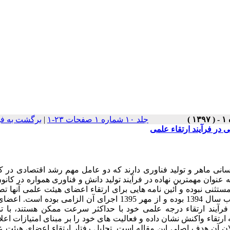
جلد ۱۰ شماره ۱ صفحات ۲۳-۱
|
برگشت به ف
در فرآیند ارتقاء علمی
نی ماهر و تولید فناوری دارند که دو عامل مهم رشد اقتصادی در ک
نوان مهمترین نهاده در فرآیند تولید دانش و فناوری همواره در کانو
ستثنی نبوده و آئین­ نامه ­­هایی برای ارتقاء اعضای هیئت علمی آنها ت
برای اجرا ابلاغ شده است. آخرین آئین­ نامه موجود در این زمینه مصوب سال 1394 بوده و از مهر 1395 اجرای آن الزامی 
رآیند ارتقاء درجه علمی خود با حداکثر سرعت ممکن هستند، با تو
ارتقاء واکنش نشان داده و فعالیت­ های خود را بر مبنای امتیازات اعل
 کلان آن هدف اصلی این مقاله است. تحلیل رفتار ارتقاء اعضای هیئت ع