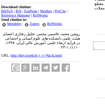
ر مقطع
Download citation:
مجلات
BibTeX
|
RIS
|
EndNote
|
Medlars
|
ProCite
|
Reference Manager
|
RefWorks
Send citation to:
Mendeley
Zotero
RefWorks
روشن محمد، قاسمی مجتبی. تحلیل رفتاری اعضای
هیئت علمی دانشکده های علوم انسانی و اجتماعی
در فرآیند ارتقاء علمی. آموزش عالی ایران. ۱۳۹۷;
۱۰ (۱) :۱-۲۳
URL:
http://ihej.ir/article-۱-۱۱۹۵-fa.html