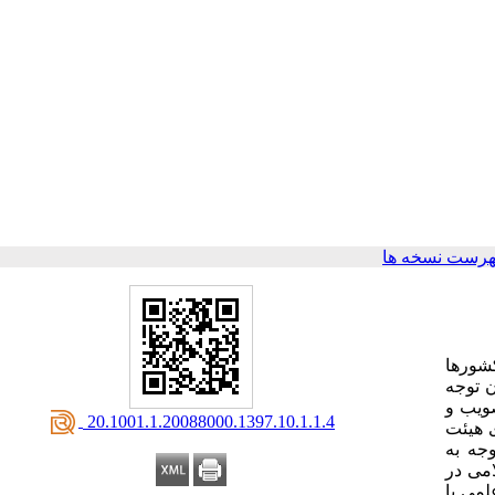
هرست نسخه ها
شورها
ن توجه
صویب
و
‎ 20.1001.1.20088000.1397.10.1.1.4
بوده است. اعضای هیئت
جه به
امی در
لمی با