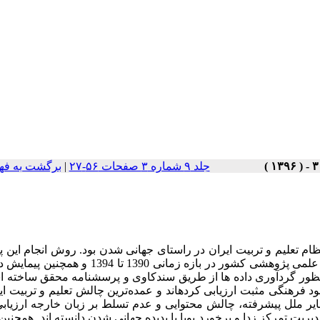
جلد ۹ شماره ۳ صفحات ۵۶-۲۷
|
برگشت به فه
ام تعلیم و تربیت ایران در راستای جهانی­ شدن بود. روش انجام این
ور گردآوری داده­ ها از طریق سندکاوی و پرسشنامه محقق ساخته اس
د فرهنگی مثبت ارزیابی کرده­اند و عمده‌ترین چالش تعلیم و تربیت ای
ایر ملل پیشرفته، چالش محتوایی و عدم تسلط بر زبان خارجه ارزیاب
دیریت تمرکز زدا و برخورد پویا با پدیده جهانی ­شدن دانسته­ اند. همچنین