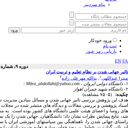
پیام سردبیر
ورود خودکار
ثبت نام
بازیابی رمز عبور
EN
FA
دوره ۹، شماره ۳ - ( ۱۳۹۶ )
تاثیر جهانی شدن بر نظام تعلیم و تربیت ایران
۲
۱
میترا عبداللهی
،
یدالله مهرعلی زاده
۱- دانشگاه دولتی ایروان ،
: Mitra_abdollahi@yahoo.com
۲- دانشگاه شهید چمران اهواز
چکیده:
(۷۵۰۵ مشاهده)
هدف این پژوهش بررسی تاثیر جهانی ­شدن و مسائل بنیادین مدیریت نظ
های روسا و اعضای هیئت علمی دانشگاه­ های کشور بوده است. به منظ
شد، نتایج پیمایش نظرات نشان داد؛ دانشگاهیان، جهانی شدن را یک نمو
راستای جهانی شدن را، ناهماهنگی بین سیاست­های آموزشی ایران با س
اند. تاثیر گذارترین عوامل بر روند جهانی ­سازی تعلیم وتربیت ایران را م