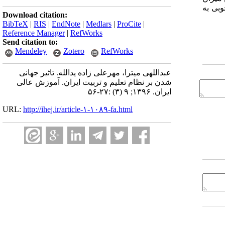
وبی به
Download citation:
BibTeX
|
RIS
|
EndNote
|
Medlars
|
ProCite
|
Reference Manager
|
RefWorks
Send citation to:
Mendeley
Zotero
RefWorks
عبداللهی میترا، مهرعلی زاده یدالله. تاثیر جهانی
شدن بر نظام تعلیم و تربیت ایران. آموزش عالی
ایران. ۱۳۹۶; ۹ (۳) :۲۷-۵۶
URL:
http://ihej.ir/article-۱-۱۰۸۹-fa.html