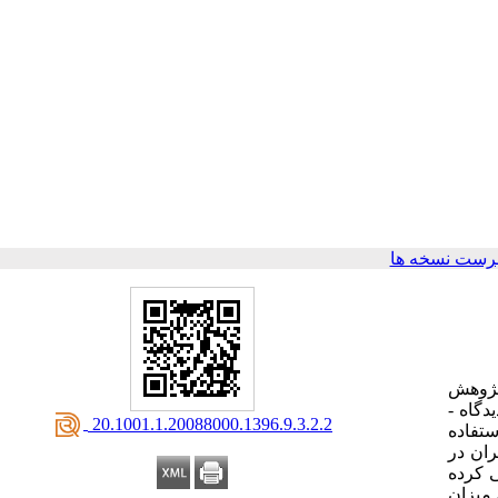
رست نسخه ها
 پژوهش
اسناد پژوهشی و بررسی مقالات و دیدگاه­ های منتشر شده در مجلات علمی پژوهشی کشور در بازه زمانی 1390 تا 1394 و همچنین پیمایش دیدگاه ­
‎ 20.1001.1.20088000.1396.9.3.2.2
تفاده
ران در
ی کرده
 میزان