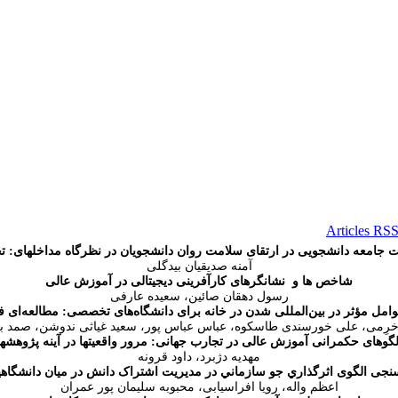
معه دانشجویی در ارتقای سلامت روان دانشجویان در نظرگاه مداخله­ای: تحل
آمنه صدیقیان بیدگلی
شاخص ها و نشانگرهای کارآفرینی دیجیتالی در آموزش عالی
رسول دهقان صائین، سعیده عارفی
مل مؤثر در بین‌المللی شدن در خانه برای دانشگاه‌های تخصصی: مطالعه‌ای ف
خرِمی، علی خورسندی طاسکوه، عباس عباس پور، سعید غیاثی ندوشن، صمد برز
لگوهای حکمرانی آموزش عالی در تجارب جهانی: مرور واقعیت­ها در آینه پژوهش­ها
مهدیه دژبرد، داود قرونه
نجی الگوی اثرگذاري جو سازماني در مديريت اشتراک دانش در ميان دانشگاه
اعظم واله،
رویا افراسیابی،
محبوبه سلیمان پور عمران