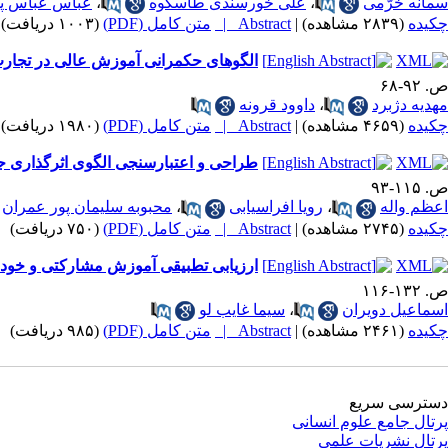
سمانه خرّمی
،
علی خورسندی طاسکوه
،
عباس عباس پو
چکیده
(۲۸۳۹ مشاهده)
|
Abstract |
متن کامل (PDF)
(۱۰۰۳ دریافت)
الگوهای حکمرانی آموزش عالی در تجارب 
ص. ۹۲-۶۸
مهدیه دژبرد
،
داوود قرونه
چکیده
(۴۶۵۹ مشاهده)
|
Abstract |
متن کامل (PDF)
(۱۹۸۰ دریافت)
طراحی و اعتبارسنجی الگوی اثرگذاری ج
ص. ۱۱۵-۹۳
اعظم واله
،
رویا افراسیابی
،
محبوبه سلیمان پور عمران
چکیده
(۲۷۴۵ مشاهده)
|
Abstract |
متن کامل (PDF)
(۷۵۰ دریافت)
ارزیابی تطبیقی آموزش مشارکتی و خود ر
ص. ۱۳۲-۱۱۶
اسماعیل دویران
،
سیما غایب لو
چکیده
(۲۴۶۱ مشاهده)
|
Abstract |
متن کامل (PDF)
(۹۸۵ دریافت)
دسترسی سریع
پرتال جامع علوم انسانی
پرتال نشریات علمی