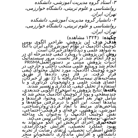
۳- استاد گروه مدیریت آموزشی، دانشکده
روانشناسی و علوم تربیتی، دانشگاه خوارزمی،
تهران، ایران.
۴- دانشیار گروه مدیریت آموزشی، دانشکده
روانشناسی و علوم تربیتی، دانشگاه خوارزمی،
تهران، ایران.
چکیده:
(۱۳۲۴ مشاهده)
هدف:
هدف این پژوهش، طراحی الگوی بومی
کوچینگ آکادمیک در نظام آموزش عالی ایران با اتکا
به شواهد علمی و دیدگاه‌های خبرگان است
.
روش
:
این پژوهش با رویکرد کیفی چندمرحله ای در
دو فاز انجام شد. در فاز نخست، مرور سیستماتیک
ادبیات پژوهش مبتنی بر دستورالعمل
PRISMA
انجام شد و منابع علمی منتخب داخلی و خارجی در
حوزه کوچینگ آکادمیک، مورد تحلیل محتوای کیفی
قرار گرفت. در فاز دوم، داده‌ها از طریق
مصاحبه‌های نیمه‌ساختاریافته با 22 نفر از خبرگان،
اعضای هیئت علمی و دانشجویان گردآوری و با
استفاده از تحلیل کیفی، کدگذاری و تفسیر شدند
.
یافته‌ها
:
نتایج پژوهش به استخراج الگویی چندبعدی،
چندسطحی و پویا از کوچینگ آکادمیک منجر شد که
شامل چهار بعد اصلی اهداف، محتوا، فرآیندها و
پیامدها است. این الگو با دربرگرفتن مؤلفه‌ها و
شاخص‌های مرتبط با ابعاد فردی
–
روان‌شناختی،
آموزشی، پژوهشی، حرفه‌ای و فرهنگی
–
اجتماعی،
نقش کوچینگ آکادمیک را به‌عنوان یک مداخله
حمایتی
–
توسعه‌ای در آموزش عالی تبیین می‌کند
.
نتیجه‌گیری
:
اجرای اثربخش این الگو می‌تواند به
بهبود عملکرد تحصیلی، افزایش خودکارآمدی،
کاهش اضطراب تحصیلی، ارتقای رضایت از تجربه
دانشگاهی و افزایش ماندگاری دانشجویان منجر