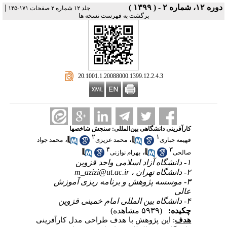
دوره ۱۲، شماره ۲ - ( ۱۳۹۹ )
|
جلد ۱۲ شماره ۲ صفحات ۱۷۱-۱۴۵
برگشت به فهرست نسخه ها
‎ 20.1001.1.20088000.1399.12.2.4.3
کارآفرینی دانشگاهی ‌بین‌المللی: سنجش شاخصها
۲
۱
،
،
فهیمه جباری
محمد عزیزی
محمد جواد
۴
۳
،
صالحی
بهرام نوازنی
۱- دانشگاه آزاد اسلامی واحد قزوین
۲- دانشگاه تهران ،
m_azizi@ut.ac.ir
۳- موسسه پژوهش و برنامه ریزی آموزش
عالی
۴- دانشگاه بین المللی امام خمینی قزوین
چکیده:
(۵۹۳۹ مشاهده)
هدف
: این
پژوهش
با هدف طراحی مدل
کارآفرینی