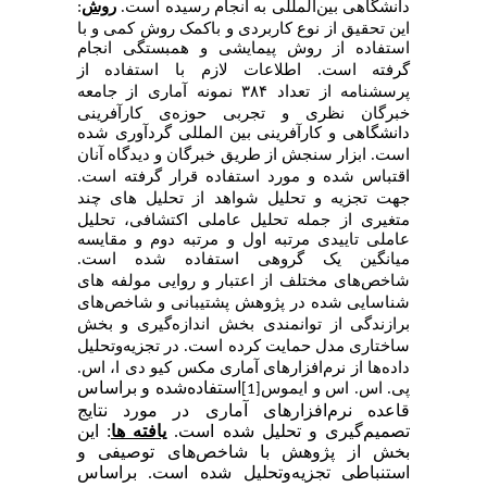
دانشگاهی
‌بین‌المللی به انجام رسیده است.
ر
وش
:
این تحقیق از نوع کاربردی و باکمک روش کمی و با
استفاده از روش
پیمایشی و همبستگی
انجام
گرفته
است. اطلاعات
لازم
با
استفاده
از
پرسشنامه
از
تعداد
۳۸۴
نمونه
آماری
از جامعه
خبرگان نظری و تجربی حوزه‌ی کارآفرینی
دانشگاهی و کارآفرینی بین المللی گردآوری
شده
است.
ابزار
سنجش
از
طریق خبرگان و دیدگاه آنان
اقتباس
شده و مورد استفاده
قرار
گرفته
است.
جهت
تجزیه
و
تحلیل
شواهد
از
تحلیل های چند
متغیری از جمله تحلیل عاملی اکتشافی، تحلیل
عاملی تاییدی مرتبه اول و مرتبه دوم و مقایسه
میانگین یک گروهی استفاده
شده
است.
شاخص‌های
مختلف
از
اعتبار
و
روایی
مولفه های
شناسایی شده در پژوهش
پشتیبانی
و
شاخص‌های
برازندگی
از
توانمندی
بخش
اندازه‌‌گیری
و
بخش
ساختاری
مدل
حمایت
کرده
است.
در تجزیه‌وتحلیل
داده‌ها از نرم‌افزارهای آماری مکس کیو دی ا، اس.
استفاده‌شده و براساس
پی. اس. اس و ایموس
[1]
قاعده نرم‌افزارهای آماری در مورد نتایج
تصمیم‌گیری و تحلیل شده است.
یافته ها
: این
بخش از پژوهش با شاخص‌های توصیفی و
استنباطی تجزیه‌وتحلیل شده است. براساس