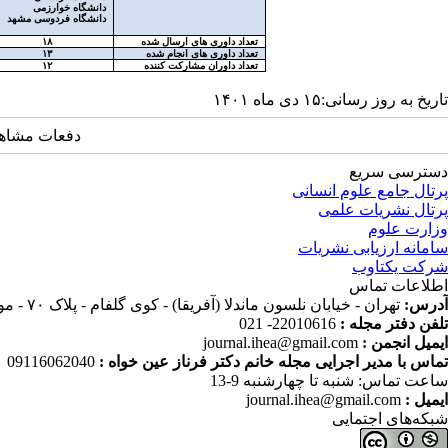
دانشگاه خوارزمی
دانشگاه فردوسی مشهد
تعداد داوری های ارسال شده
۱۸
تعداد داوری های انجام شده
۱۳
تعداد داوران مشارکت کننده
۱۲
تاریخ به روز رسانی:۱۵ دی ماه ۱۴۰۱
دفعات مشاهده: 9266 
دسترسی سریع
پرتال جامع علوم انسانی
پرتال نشریات علمی
وزارت علوم
سامانه ارزیابی نشریات
شرکت یکتاوب
اطلاعات تماس
آدرس:
تهران - خیابان نلسون ماندلا (آفریقا) - کوی گلفام - پلاک ۷۰ - موسسه پژوهش و برنامه ریزی آموزش عالی
تلفن دفتر مجله :
22010616- 021
ایمیل انجمن :
journal.ihea@gmail.com
تماس با مدیر اجرایی مجله خانم دکتر فرناز عین خواه :
09116062040
ساعت تماس: شنبه تا چهارشنبه 9-13
ایمیل :
journal.ihea@gmail.com
شبکه‌های اجتمایی