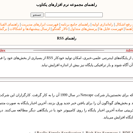
راهنمای مجموعه نرم افزارهای یکتاوب
 رفع اشکال
|
راه‌اندازی اولیه
|
راهنمای جامع برنامه
|
فهرست ابزارهای مدیریت
|
راهنمای الفبا
اهنما
|
فهرست فایل ها
|
پرسش‌های متداول
|
تالار گفتگو
|
ارسال پیشنهادها و اشکالات
|
برگشت
راهنمای RSS
بسته‌ی نرم‌افزاری یکتا مانند بسیاری از پایگاه‌های اینترنتی علمی-خبری، امکان
گاه شوند و بار ترافیکی پایگاه نیز بیش از اندازه افزایش نیابد.
است که برای نخستین‌بار شرکت Netscape در سال 1999 آن را به کار گرف
 و بخش‌های گوناگون آن را برای یافتن خبر جدید ورق بزنند، آخرین اخبار پایگاه به صورت متن
یپتی ساده آخرین اخبار پایگاه را روی کامپیوتر خود یا در پایگاهی دیگر مطالعه می‌کنند. 
گاه افزایش می‌یابد.