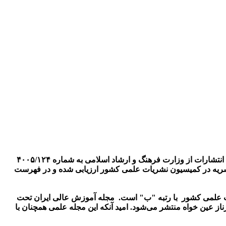
» نشریه‌ای علمی–پژوهشی در حوزه آموزش عالی است که با مجوز شمارۀ ۵۷۳ مورخ ۱۳۸۳/۶/۱۰ و مجوز پروانه انتشارات از وزارت فرهنگ و ارشاد اسلامی به شماره ۴۰۰۵/۱۲۴
نتشر می گردد. این نشریه در کمیسیون نشریات علمی کشور ارزیابی شده و در فهرست
أیید کمیسیون بررسی نشریات علمی کشور با رتبه "ب" است. مجله آموزش عالی ایران تحت
ز عین خواه منتشر می‌شود. امید آنکه این مجله علمی همچنان با