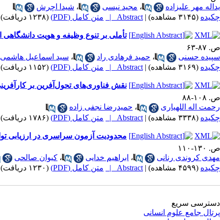
یداله مهر علیزاده
،
مجید نیسی
،
شیدا اچرش
چکیده
(۳۱۴۵ مشاهده)
|
Abstract |
متن کامل (PDF)
(۱۲۳۸ دریافت)
تأملی بر تنوع وظیفه و هویت دانشگاهی ا
ص. ۸۷-۶۳
سپیده حسنی
،
حمید فرهادی راد
،
سید اسماعیل هاشمی 
چکیده
(۳۱۶۹ مشاهده)
|
Abstract |
متن کامل (PDF)
(۱۱۵۲ دریافت)
نقش فناوری‌های تحول‌آفرین بر کارآفر
ص. ۱۰۸-۸۸
رحمت اله اللهیاری
،
حمیدرضا نجفی زاده
چکیده
(۳۳۳۸ مشاهده)
|
Abstract |
متن کامل (PDF)
(۱۷۸۶ دریافت)
محدودیت آزمون سراسری در ارزیابی توان
ص. ۱۳۰-۱۱۰
مهدی کروندی رنانی
،
ابراهیم خدایی
،
کیوان صالحی
چکیده
(۴۵۹۹ مشاهده)
|
Abstract |
متن کامل (PDF)
(۱۲۳۰ دریافت)
دسترسی سریع
پرتال جامع علوم انسانی