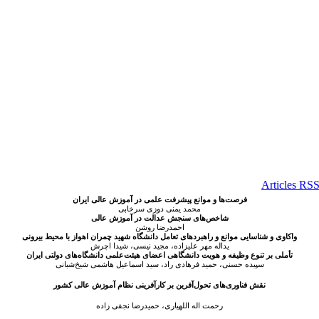
فرصت‌ها و موانع پیشرفت علمی در آموزش عالی ایران
محمد یمنی دوزی سرخابی
شاخص‌های سنجش عدالت در آموزش عالی
احمدرضا روشن
واکاوی و شناسایی موانع و راهبردهای تعامل دانشگاه شهید چمران اهواز با محیط بیرونی
یداله مهر علیزاده
،
مجید نیسی
،
شیدا اچرش
تأملی بر تنوع وظیفه و هویت دانشگاهی اعضای هیئت‌علمی دانشگاه‌های دولتی ایران
سپیده حسنی
،
حمید فرهادی راد، سید اسماعیل هاشمی شیخ‌شبانی
نقش فناوری‌های تحول‌آفرین بر کارآفرینی نظام آموزش عالی کشور
رحمت اله اللهیاری
،
حمیدرضا نجفی زاده