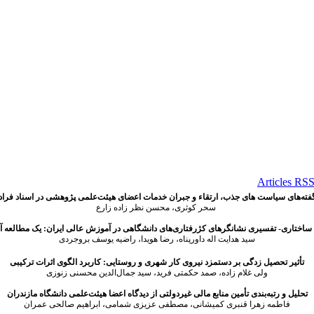
گفته
های سیاست های جذب، ارتقاء و جبران خدمات اعضای هیئت‌علمی پژوهشی در اسناد فراد
سحر کوثری،
محسن نظر زاده زارع
ساختاری- تفسیری نشانگرهای کژرفتاری‌های دانشگاهی در آموزش عالی ایران: یک مطالعه آ
سید هدایت اله داورپناه، رضا هویدا، راضیه یوسف بروجردی
تأثیر تحصیل زدگی بر دستمزد نیروی کار شهری و روستایی:
کاربرد الگوی اثرات ترکیبی
ولی غلام زاده، صمد حکمتی فرید، سید جمال‌الدین محسنی زنوزی
تحلیل و رتبه‌بندی تأمین منابع مالی غیردولتی از دیدگاه اعضا هیئت‌علمی دانشگاه مازندران
فاطمه زهرا قنبری کمیشانی، مصطفی عزیزی شمامی، ابراهیم صالحی عمران