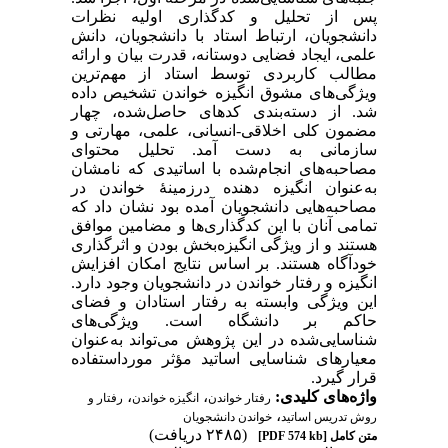
پس از تحلیل و کدگذاری اولیه نظرات
دانشجویان، ارتباط استاد با دانشجویان، دانش
علمی، ایجاد فضایی دوستانه، قدرت بیان و ارائه‌
مطالب کاربردی توسط استاد از مهم‌ترین
ویژگی‌های مشوق انگیزه خواندن تشخیص داده
شد. از دسته‌بندی کدهای حاصل‌شده، چهار
مضمون کلی اخلاقی-انسانی، علمی، مهارتی و
سازمانی به دست آمد. تحلیل محتوای
مصاحبه‌های انجام‌شده با اساتیدی که نامشان
به‌عنوان انگیزه دهنده درزمینۀ خواندن در
مصاحبه‌هایی دانشجویان آمده بود نشان داد که
تمامی آنان با این کدگذاری‌ها و مضامین موافق
هستند و از ویژگی انگیزه‌بخش بودن و اثرگذاری
خودآگاه هستند. بر اساس نتایج امکان افزایش
انگیزه و رفتار خواندن در دانشجویان وجود دارد.
این ویژگی وابسته به رفتار استادان و فضای
حاکم بر دانشگاه است. ویژگی‌های
شناسایی‌شده در این پژوهش می‌تواند به‌عنوان
معیارهای شناسایی اساتید مؤثر مورداستفاده
قرار گیرد.
واژه‌های کلیدی:
،
،
رفتار خواندن
انگیزه خواندن
رفتار و
،
روش تدریس اساتید
خواندن دانشجویان
(۲۴۸۵ دریافت)
متن کامل
[PDF 574 kb]