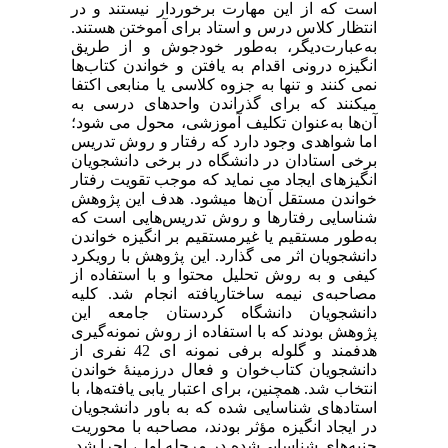
است که از این مهارت برخوردار نیستند و در
انتظار کلاس درس و استاد برای آموختن هستند.
به‌عبارت‌دیگر، به‌طور خودجوش و از طریق
انگیزه درونی اقدام به یافتن و خواندن کتاب‌ها
نمی‏ کنند و تنها به جزوه کلاسی یا منابعی اکتفا
می‏کنند که برای گذراندن واحدهای درسی به
آن‌ها به‌عنوان تکلیف آموزشی، محول می‏ شود؛
اما شواهدی وجود دارد که رفتار و روش تدریس
برخی استادان در دانشگاه در برخی دانشجویان
انگیزه‏ای ایجاد می‏ نماید که موجب تقویت رفتار
خواندن مستقل آن‌ها می‏شود. هدف این پژوهش
شناسایی رفتارها و روش تدریس‌هایی است که
به‌طور مستقیم یا غیرمستقیم بر انگیزه خواندن
دانشجویان اثر می‏‏ گذارد
.
این پژوهش با رویکرد
کیفی و به روش تحلیل محتوا و با استفاده از
مصاحبه‌ی نیمه ساختاریافته انجام شد. کلیه
دانشجویان دانشگاه کردستان جامعه این
پژوهش بودند که با استفاده از روش نمونه‌گیری
هدفمند و گلوله برفی نمونه‏ ای 42 نفری از
دانشجویان کتاب‌خوان و فعال درزمینۀ خواندن
انتخاب شد. همچنین، برای اعتبار یابی یافته‌ها، با
استادهای شناسایی شده که به باور دانشجویان
در ایجاد انگیزه مؤثر بودند، مصاحبه با محوریت
جنبه‎‌های شناسایی‌شده در مرحله اول، اجرا شد.