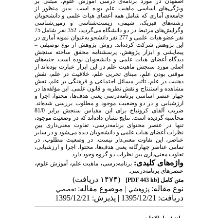
اصفهان در مورد برنامه‌ی ‌درسی آموزش علوم، مبتنی بر
ویژگی‌های اساسی ماهیت علم بوده است. بدین منظور از
جامعه‌ی آماری که شامل همه أعضای هیات علمی و دانشجویان
رشته‌های فیزیک، شیمی، زیست‌شناسی و زمین‌شناسی
وگرایش‌های مرتبط در دو دانشگاه می‌گردید، 352 نفر شامل 75
نفر عضو هیات علمی و 277 نفر دانشجو به‌عنوان نمونه آماری در
این پژوهش شرکت کرده‌اند. روش پژوهش از نوع توصیفی –
پیمایشی و ابزار پژوهش، پرسشنامه محقق ساخته سنجش
دیدگاه أعضای هیات علمی و دانشجویان بوده است. جنبه‌های
اصلی مورد سنجش ماهیت علم در این ابزار عبارت بوده‌اند از
موقتی بودن علم، مبنای تجربی علم، خلاقیت در علم، نقش
ذهنیت در علم، تأثیر مسائل اجتماعی و فرهنگی بر علم، نقش
مشاهده و استنتاج و نقش نظریه و قانون علمی. این مؤلفه‌ها در
چهار عنصر اساسی برنامه‌درسی یعنی هدف‌ها، محتوا، اجرا و
ارزشیابی و در دو وضعیت موجود و مطلوب بررسی شده‌اند.
ضریب آلفای کرونباخ برای این مقیاس سنجش برابر 81/0
محاسبه گردیده است. نتایج نشان داده‌اند که در وضعیت موجود،
تنها در عنصر محتوای برنامه‌درسی، تفاوت معنی‌‌داری بین
نظرات أعضای هیات علمی و دانشجویان دیده می‌شود و در سایر
عناصر، این تفاوت معنی‌دار نیست. در وضعیت مطلوب، در
تمامی عناصر چهارگانه یعنی هدف‌ها، محتوا، اجرا و ارزشیابی،
تفاوت معنی‌داری بین نظرات دو گروه وجود دارد.
واژه‌های کلیدی:
،
،
،
برنامه‌درسی
ماهیت علم
آموزش علوم
عنصرهای برنامه‌درسی.
(۱۴۷۴ دریافت)
متن کامل
[PDF 443 kb]
نوع مقاله:
| موضوع مقاله:
پژوهشي
تخصصي
دریافت: 1395/12/21 | پذیرش: 1395/12/21