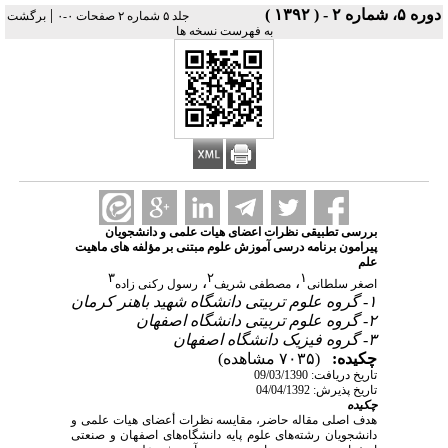
دوره ۵، شماره ۲ - ( ۱۳۹۲ )
|
جلد ۵ شماره ۲ صفحات ۰-۰
برگشت
به فهرست نسخه ها
بررسی تطبیقی نظرات اعضای هیات علمی و دانشجویان
پیرامون برنامه درسی آموزش علوم مبتنی بر مؤلفه های ماهیت
علم
۳
۲
۱
،
،
اصغر سلطانی
مصطفی شریف
رسول رکنی زاده
۱- گروه علوم تربیتی دانشگاه شهید باهنر کرمان
۲- گروه علوم تربیتی دانشگاه اصفهان
۳- گروه فیزیک دانشگاه اصفهان
چکیده:
(۷۰۳۵ مشاهده)
تاریخ دریافت: 09/03/1390
تاریخ پذیرش: 04/04/1392
چکیده
هدف اصلی مقاله حاضر، مقایسه نظرات أعضای هیات علمی و
دانشجویان رشته‌های علوم پایه دانشگاه‌های اصفهان و صنعتی