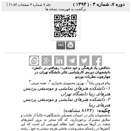
دوره ۷، شماره ۳ - ( ۱۳۹۴ )
|
جلد ۷ شماره ۳ صفحات ۸۴-۶۱
برگشت به فهرست نسخه ها
«تناقض، پاد فرهنگی و خود حذفی»: رهیافتی بر «کنش»
دانشجویان دوره‌ی کارشناسی تئاتر دانشگاه تهران، در
چهارچوب نظریات بوردیو
۲
۲
۱
،
،
پیام فروتن یکتا
بهروز محمودی بختیاری
نغمه ثمینی
۱- دانشکده هنرهای نمایشی و موسیقی پردیس
هنرهای زیبا دانشگاه تهران
۲- دانشکده هنرهای نمایشی و موسیقی پردیس
هنرهای زیبا
چکیده:
(۸۶۴۳ مشاهده)
دانشجویان تئاتر در «میدان تحصیلی دانشگاهی» غالباً از عادات و
سلایق مشترک برخوردارند، که گاه منجر به بروز کنش‌های
متعدد در آن‌ها می‌شود. امید نظام آموزشی آن است که این
کنش‌ها در راستای مشروعیت بخشی هرچه بیشتر به خود، رشته