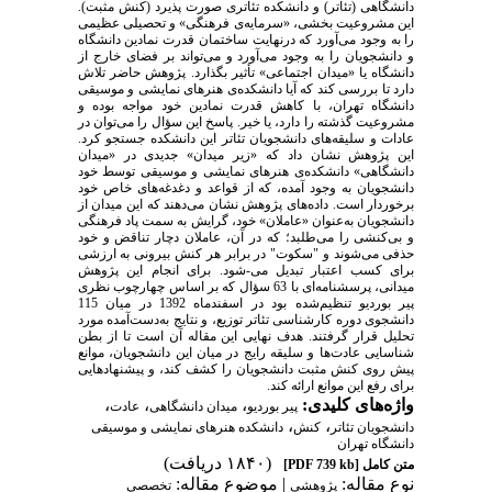
دانشگاهی (تئاتر) و دانشکده تئاتری صورت پذیرد (کنش مثبت).
این مشروعیت بخشی، «سرمایه‌ی فرهنگی» و تحصیلی عظیمی
را به وجود می‌آورد که درنهایت ساختمان قدرت نمادین دانشگاه
و دانشجویان را به وجود می‌آورد و می‌تواند بر فضای خارج از
دانشگاه یا «میدان اجتماعی» تأثیر بگذارد. پژوهش حاضر تلاش
دارد تا بررسی کند که آیا دانشکده‌ی هنرهای نمایشی و موسیقی
دانشگاه تهران، با کاهش قدرت نمادین خود مواجه بوده و
مشروعیت گذشته را دارد، یا خیر. پاسخ این سؤال را می‌توان در
عادات و سلیقه‌های دانشجویان تئاتر این دانشکده جستجو کرد.
این پژوهش نشان داد که «زیر میدان» جدیدی در «میدان
دانشگاهی» دانشکده‌ی هنرهای نمایشی و موسیقی توسط خود
دانشجویان به وجود آمده، که از قواعد و دغدغه‌های خاص خود
برخوردار است. داده‌های پژوهش نشان می‌دهند که این میدان از
دانشجویان به‌عنوان «عاملان» خود، گرایش به سمت پاد فرهنگی
و بی‌کنشی را می‌طلبد؛ که در آن، عاملان دچار تناقض و خود
حذفی می‌شوند و "سکوت" در برابر هر کنش بیرونی به ارزشی
برای کسب اعتبار تبدیل می-شود. برای انجام این پژوهش
میدانی، پرسشنامه‌ای با 63 سؤال که بر اساس چهارچوب نظری
پیر بوردیو تنظیم‌شده بود در اسفندماه 1392 در میان 115
دانشجوی دوره کارشناسی تئاتر توزیع، و نتایج به‌دست‌آمده مورد
تحلیل قرار گرفتند. هدف نهایی این مقاله آن است تا از بطن
شناسایی عادت‌ها و سلیقه رایج در میان این دانشجویان، موانع
پیش روی کنش مثبت دانشجویان را کشف کند، و پیشنهاد‌هایی
برای رفع این موانع ارائه کند.
واژه‌های کلیدی:
،
،
،
پیر بوردیو
میدان دانشگاهی
عادت
،
،
دانشجویان تئاتر
کنش
دانشکده هنرهای نمایشی و موسیقی
دانشگاه تهران
(۱۸۴۰ دریافت)
متن کامل
[PDF 739 kb]
نوع مقاله:
| موضوع مقاله:
پژوهشي
تخصصي