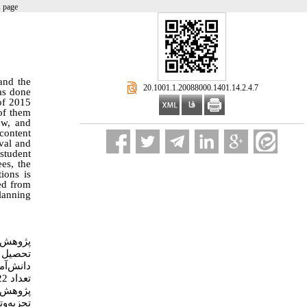
s page
and the
‎ 20.1001.1.20088000.1401.14.2.4.7
as done
of 2015
of them
ew, and
 content
ival and
student
es, the
ions is
ted from
planning
پژوهش ح
تحصیل ا
پژوهش .
تجزیه‌و