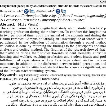
Vol
Longitudinal (panel) study of student teachers' attitudes towards the elements of the t
1
2
,
Hassanali Garmabi
Aliakbar Sadin
1- Lecturer at Farhangian University of Alborz Province ,
h.garmaby
2- Lecturer at Farhangian University of Alborz Province
Abstract:
(4112 Views)
The current research is a longitudinal study about student teachers' 
teaching profession during their education. To conduct this longitudi
in two periods of time, upon the arrival of the students and during t
Hakim Ferdowsi Campus of Farhangian University, 22 of whom were ran
participated in the collection of information through a panel method
validation is done by returning the findings to the participants and m
analysis and coding method. The findings of the research showed that th
their attitude during their studies towards student elements, curricu
housing and welfare, teaching profession and student issues and pro
fulfillment of expectations is done to a large extent, and in the elem
moderate. In addition to the difference between initial perceptions an
some changes in the attitude of student teachers are also significant,
of the Iranian teacher training system.
Keywords:
,
,
,
,
longitudinal study
attitude
educational system
teacher training
teacher stud
(1246 Downloads)
Full-Text
[PDF 732 kb]
مؤلفه‌های نظام آموزشی تربیت‌معلم ایران و حرفه معلمی در طول
ردآوری اطلاعات در دو بازه زمانی بدو ورود دانشجویان و حین
دانش‌آموختگی آنان انجام شده است. جامعه پژوهشی دانشجو معلمان ورودی 1395 پردیس حکیم فردوسی دانشگاه فرهنگیان بوده که نمونه‌ای تصادفی به
اد 22 نفر در شروع پژوهش انتخاب و با شیوه پانلی از همان نمونه به تعداد 18 نفر در حین دانش‌آموختگی در گردآوری اطلاعات همکاری نمودند. ابزار
‌ها به مشارکت‌کنندگان و انجام اصلاحات ضروری صورت پذیرفته است
افته‌های پژوهش نشان داد که بین نگرش بدو ورود دانشجویان و نگرش