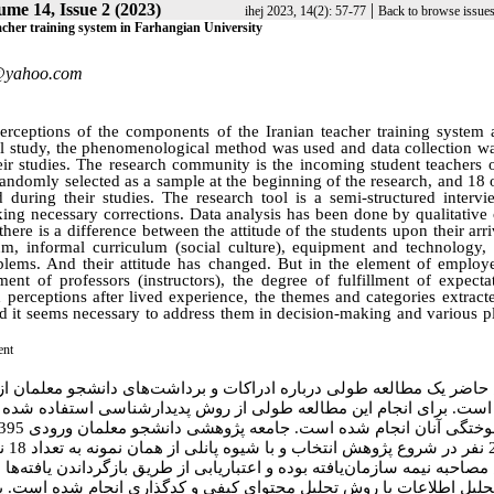
ume 14, Issue 2 (2023)
|
ihej 2023, 14(2): 57-77
Back to browse issue
eacher training system in Farhangian University
@yahoo.com
perceptions of the components of the Iranian teacher training system 
nal study, the phenomenological method was used and data collection w
heir studies. The research community is the incoming student teachers 
domly selected as a sample at the beginning of the research, and 18 
 during their studies. The research tool is a semi-structured intervi
aking necessary corrections. Data analysis has been done by qualitative
ere is a difference between the attitude of the students upon their arr
lum, informal curriculum (social culture), equipment and technology, 
blems. And their attitude has changed. But in the element of employe
ent of professors (instructors), the degree of fulfillment of expectat
d perceptions after lived experience, the themes and categories extrac
 and it seems necessary to address them in decision-making and various 
ent
اضر یک مطالعه طولی درباره ادراکات و برداشت‌های دانشجو معلمان از 
ست. برای انجام این مطالعه طولی از روش پدیدارشناسی استفاده شده و گ
تعد
مصاحبه نیمه سازمان‌یافته بوده و اعتباریابی از طریق بازگرداندن یافته
تحلیل اطلاعات با روش تحلیل محتوای کیفی و کدگذاری انجام شده است. ی