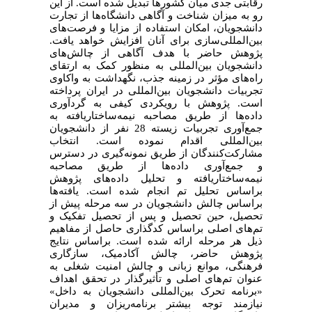
رقابتی جدی میان کشورها تبدیل شده است. از این
رو به میزان شناخت و آگاهی دانشگاه‌ها از تجارت
دانشجویان، امکان استفاده از مزایا و فرصت‌های
بین‌المللی‌سازی برای آنان افزایش خواهد یافت.
پژوهش حاضر با هدف آگاهی از چالش‌های
دانشجویان بین‌المللی به منظور کمک به ارتقای
راه‌های مؤثر در زمینه جذب، نگهداشت به واکاوی
تجربیات دانشجویان بین‌المللی در ایران پرداخته
است. پژوهش با رویکردی کیفی به گردآوری
داده‌ها از طریق مصاحبه نیمه‌ساختاریافته به
جمع‌آوری تجربیات زیسته 28 نفر از دانشجویان
بین‌المللی اقدام نموده است. انتخاب
مشارکت‌کنندگان از طریق نمونه‌گیری در دسترس
و جمع‌آوری داده‌ها از طریق مصاحبه
نیمه‌ساختاریافته و تحلیل داده‌های پژوهش
براساس تحلیل تم انجام شده است. یافته‌ها
براساس چالش دانشجویان در سه مرحله پیش از
تحصیل، حین تحصیل و پس از تحصیل تفکیک و
تم‌های اصلی براساس کدگذاری حاصل از مفاهیم
ذیل هر مرحله ارائه شده است. براساس نتایج
پژوهش حاضر، چالش آکادمیک، سازگاری
فرهنگی، موانع زبانی و چالش امنیت شغلی به
عنوان تم‌های اصلی و تأثیرگذار در تحقق اهداف
«برنامه تحرک بین‌المللی دانشجویان به داخل»
نیازمند توجه بیشتر برنامه‌ریزان و مدیران