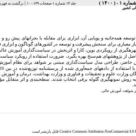
|
جلد ۱۳ شماره ۱ صفحات ۱۳۹-۱۰۰
برگشت به فهرس
لی کشور
توسعه
همه‌جانبه
و
پویایی
آن،
ابزاری برای مقابله
با
بحران­های پیش
رو
و
م
یاز معیاری برای
سنجش
پیشرفت
و
توسعه در
کشورهای
گوناگون
و
ابزاری
ق
هره­گیری از
رویکردی
نوین،
کارا
و اثربخش
در سیاست‌گذاری
آموزش
عال
اصل
از پژوهش­های
هم‌سنخ
بهره
بگیرد، ضرورت
استفاده
از
رویکرد
سیاست‌
ش حاضر، طراحی مدل سیاست‌گذاری مبتنی بر شواهد برای نظام آموزش
تفاده از داده­های جمع­آوری شده از پرسشنامه توزیع‌شده در بین 20 نفر از
ن وزارت علوم و تحقیقات و فناوری و وزارت بهداشت، درمان و آموزش
به روش نمونه­گیری گلوله برفی انتخاب شدند. سطح­بندی و اثر متقابل مؤل
.
،
ر شواهد
آموزش عالی.
Creative Commons Attribution-NonCommercial 4.0 In
قابل بازنشر است.