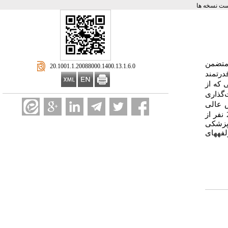
ت نسخه ها
تضمن
‎ 20.1001.1.20088000.1400.13.1.6.0
درتمند
ی
که از
گذاری
 عالی
 پزشکی
فه­های