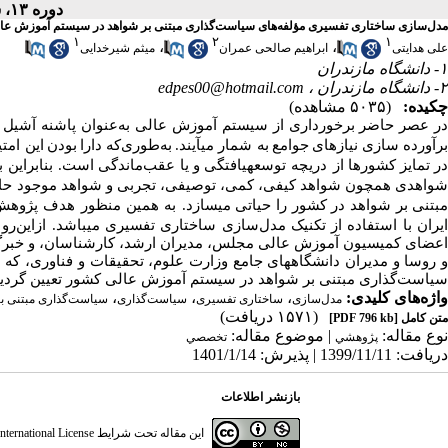
دوره ۱۳، شماره ۱ - ( ۱۴۰۰ )
مدل‌سازی ساختاری تفسیری مؤلفه‌های سیاست‌گذاری مبتنی بر شواهد در سیستم آموزش عا
۱
۲
۱
،
،
علی هدایتی
ابراهیم صالحی عمران
میثم شیرخدایی
۱- دانشگاه مازندران
۲- دانشگاه مازندران ،
edpes00@hotmail.com
چکیده:
(۵۰۳۵ مشاهده)
ر
عصر
حاضر
برخورداری
از
سیستم
آموزش
عالی
به‌عنوان
پاشنه
آشیل
رآورده سازی
نیازهای
جوامع
به شمار می­آیند.
به‌طوری‌که
دارا
بودن
این امت
ر
تمایز
کشورها
از دریچه توسعه­یافتگی
و
یا
عقب‌ماندگی
است. بنابراین ب
واهدی
همچون
شواهد
کیفی،
کمی،
توصیفی،
تجربی
و
شواهد
موجود ح
بتنی
بر
شواهد در
کشور
را حیاتی
می­سازد. به همین منظور هدف پژوه
یران با استفاده از تکنیک مدل‌سازی ساختاری تفسیری می­باشد. ازاین‌رو با اس
اعضای کمیسیون آموزش عالی مجلس، مدیران ارشد، کارشناسان، و خبرگا
 روسا و مدیران دانشگاه­های جامع وزارت علوم، تحقیقات و فناوری
، که 
سیاست‌گذاری مبتنی بر شواهد در سیستم آموزش عالی کشور تعیین گردید
واژه‌های کلیدی:
،
،
،
مدل‌سازی
ساختاری تفسیری
سیاست‌گذاری
سیاست‌گذاری مبتنی ب
(۱۵۷۱ دریافت)
متن کامل
[PDF 796 kb]
نوع مقاله:
| موضوع مقاله:
پژوهشي
تخصصي
دریافت: 1399/11/11 | پذیرش: 1401/1/14
بازنشر اطلاعات
این مقاله تحت شرایط
ternational License